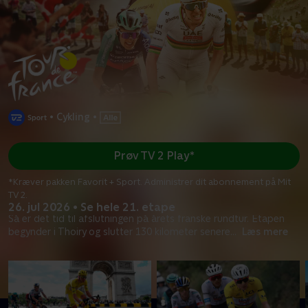
•
Cykling
•
Prøv TV 2 Play*
*Kræver pakken Favorit + Sport. Administrer dit abonnement på Mit
TV 2.
26. jul 2026 • Se hele 21. etape
Så er det tid til afslutningen på årets franske rundtur. Etapen
begynder i Thoiry og slutter 130 kilometer senere
...
Læs mere