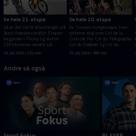
Se hele 21. etape
Se hele 20. etape
Så er det tid til afslutningen på
Se Tourens kongeetape, hvor
årets franske rundtur. Etapen
rytterne skal over Col de la
begynder i Thoiry og slutter
Croix de Fer, Col du Télégraphe,
130 kilometer senere på
Col du Galibier og Col de
Champs-Élysées i Paris.
Sarenne, før afslutningen på
26. juli 2026 • 132 min
25. juli 2026 • 385 min
Alpe d’Huez.
Andre så også
Sport Fokus
PLAYER