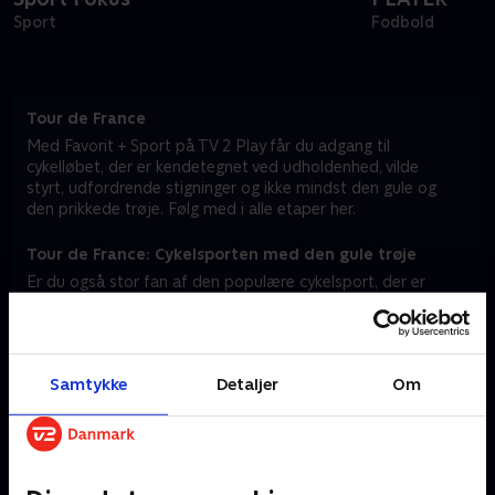
Sport
Fodbold
Tour de France
Med Favorit + Sport på TV 2 Play får du adgang til
cykelløbet, der er kendetegnet ved udholdenhed, vilde
styrt, udfordrende stigninger og ikke mindst den gule og
den prikkede trøje. Følg med i alle etaper her.
Tour de France: Cykelsporten med den gule trøje
Er du også stor fan af den populære cykelsport, der er
kendetegnet ved både hurtighed, udholdenhed og taktik?
Så er du landet det rette sted. På TV 2 Play kan du nemlig
følge med i det populære løb – lige fra afsløringen af de
nye, spændende etaper til selve cykelløbets startskud.
Samtykke
Detaljer
Om
I Frankrigs smukke landskaber kæmper rytterne mod både
terrænet og ikke mindst hinanden om den ikoniske, gule
førertrøje. Historien om Tour de France strækker sig over
mere end et århundrede, og det er en tradition, der er
kendetegnet ved drama, triumf og uforudsigelighed. De