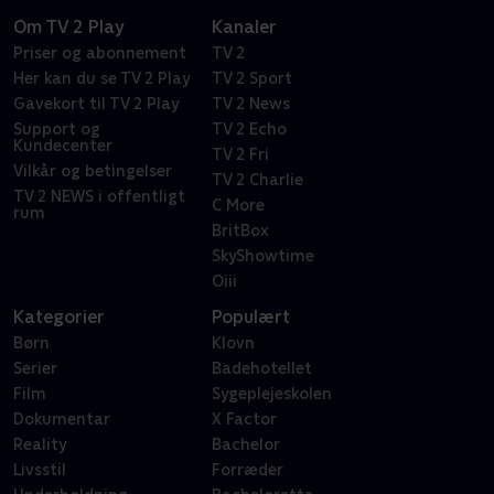
Om TV 2 Play
Kanaler
Priser og abonnement
TV 2
Her kan du se TV 2 Play
TV 2 Sport
Gavekort til TV 2 Play
TV 2 News
Support og
TV 2 Echo
Kundecenter
TV 2 Fri
Vilkår og betingelser
TV 2 Charlie
TV 2 NEWS i offentligt
C More
rum
BritBox
SkyShowtime
Oiii
Kategorier
Populært
Børn
Klovn
Serier
Badehotellet
Film
Sygeplejeskolen
Dokumentar
X Factor
Reality
Bachelor
Livsstil
Forræder