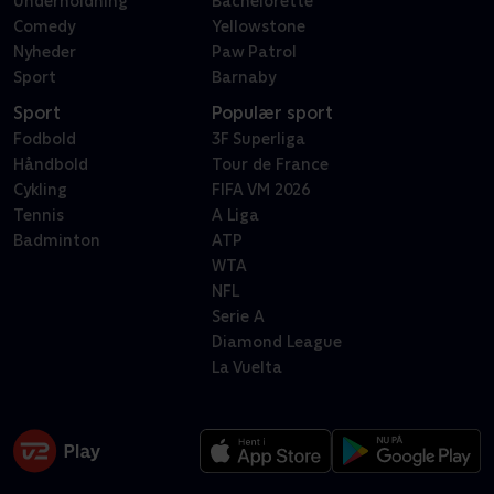
Underholdning
Bachelorette
Comedy
Yellowstone
Nyheder
Paw Patrol
Sport
Barnaby
Sport
Populær sport
Fodbold
3F Superliga
Håndbold
Tour de France
Cykling
FIFA VM 2026
Tennis
A Liga
Badminton
ATP
WTA
NFL
Serie A
Diamond League
La Vuelta