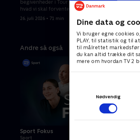
begivenheder i Tour de France, og
France.
hvad vi skal forvente os af de
26. juli 20
kommende dage.
26. juli 2026 • 71 min
Dine data og coo
Vi bruger egne cookies o
PLAY, til statistik og ti
Andre så også
til målrettet markedsfør
du kan altid trække dit s
mere om hvordan TV 2 be
Nødvendig
Sport Fokus
Sport