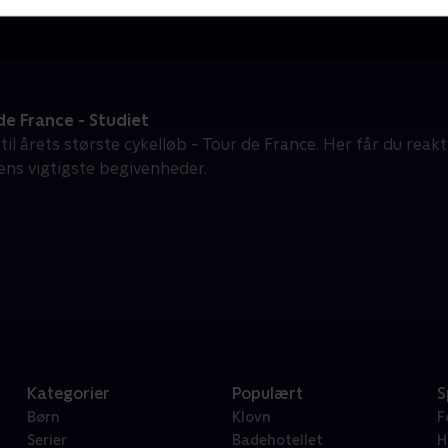
e France - Studiet
 til årets største cykelløb - Tour de France. Her får du reak
ens vigtigste begivenheder.
Kategorier
Populært
S
Børn
Klovn
F
Serier
Badehotellet
H