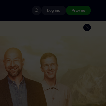
Log ind
Prøv nu