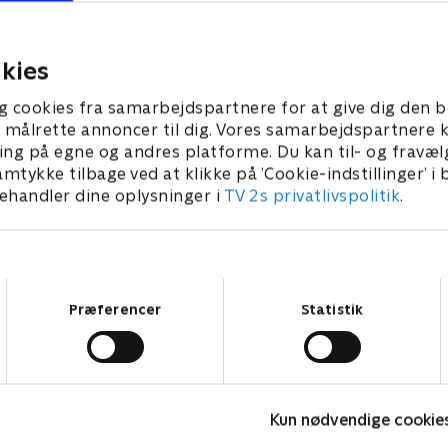
giver en update på de vigtig
begivenheder i Tour de Fran
26 • 154 min
hvad vi skal forvente os af d
kies
kommende dage.
25. juli 2026 • 11 min
g cookies fra samarbejdspartnere for at give dig den b
l at målrette annoncer til dig. Vores samarbejdspartner
ing på egne og andres platforme. Du kan til- og fravæl
amtykke tilbage ved at klikke på ’Cookie-indstillinger’ i
handler dine oplysninger i
TV 2s privatlivspolitik
.
Samtykkevalg
Præferencer
Statistik
Højdepunkter
Kun nødvendige cookie
Sport
F