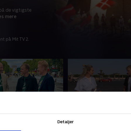
å de vigtigste
s mere
nt på Mit TV 2.
etape
Den grønne trøje er sikr
for Paris
dtz og TV 2s eksperter ser
Detaljer
Søren Reedtz og TV 2s eksp
dagens etape i Tour de