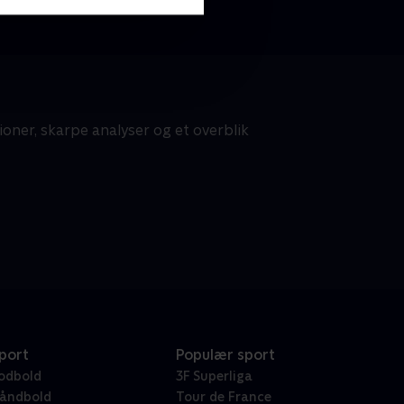
tioner, skarpe analyser og et overblik
port
Populær sport
odbold
3F Superliga
åndbold
Tour de France