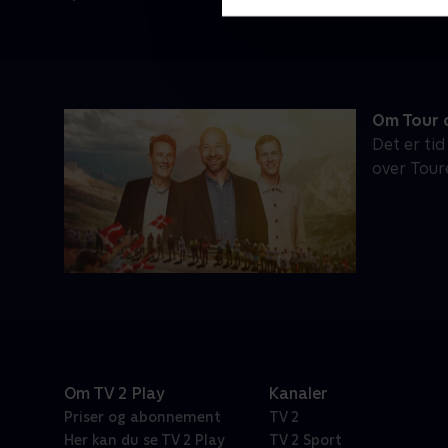
Om Tour d
Det er tid
over Tour
Om TV 2 Play
Kanaler
Priser og abonnement
TV 2
Her kan du se TV 2 Play
TV 2 Sport