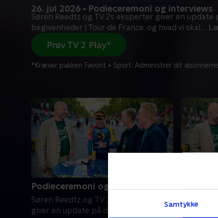
26. jul 2026 • Podieceremoni og interviews
Søren Reedtz og TV 2s eksperter giver en update p
begivenheder i Tour de France, og hvad vi skal
...
Læ
Prøv TV 2 Play*
*Kræver pakken Favorit + Sport. Administrer dit abonneme
Podieceremoni og interviews
Før 21. 
Søren Reedtz og TV 2s eksperter
Søren Ree
Samtykke
giver en update på de vigtigste
frem mod 