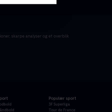
tioner, skarpe analyser og et overblik
port
Populær sport
odbold
3F Superliga
åndbold
Tour de France