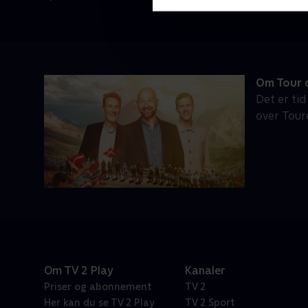
Om Tour d
Det er tid
over Tour
Om TV 2 Play
Kanaler
Priser og abonnement
TV 2
Her kan du se TV 2 Play
TV 2 Sport