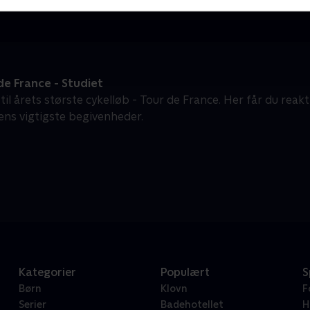
e France - Studiet
 til årets største cykelløb - Tour de France. Her får du reak
ens vigtigste begivenheder.
Kategorier
Populært
S
Børn
Klovn
F
Serier
Badehotellet
H