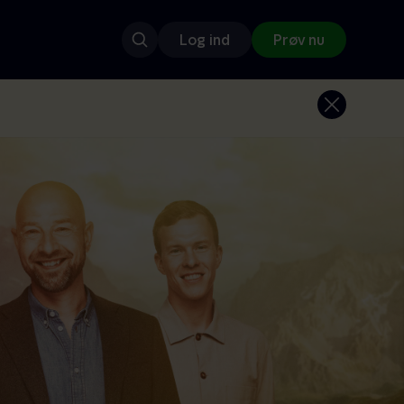
Log ind
Prøv nu