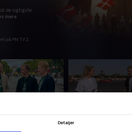
å de vigtigste
s mere
nt på Mit TV 2.
etape
Den grønne trøje er sikr
for Paris
dtz og TV 2s eksperter ser
Detaljer
Søren Reedtz og TV 2s eksp
dagens etape i Tour de