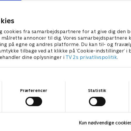
giver en update på de vigtig
begivenheder i Tour de Fran
26 • 154 min
hvad vi skal forvente os af d
kies
kommende dage.
25. juli 2026 • 11 min
g cookies fra samarbejdspartnere for at give dig den b
l at målrette annoncer til dig. Vores samarbejdspartner
ing på egne og andres platforme. Du kan til- og fravæl
amtykke tilbage ved at klikke på ’Cookie-indstillinger’ i
handler dine oplysninger i
TV 2s privatlivspolitik
.
Samtykkevalg
Præferencer
Statistik
Højdepunkter
Kun nødvendige cookie
Sport
F