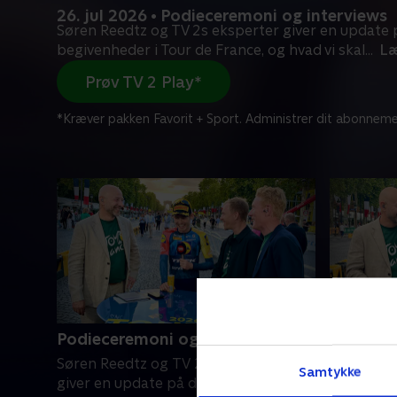
26. jul 2026 • Podieceremoni og interviews
Søren Reedtz og TV 2s eksperter giver en update p
begivenheder i Tour de France, og hvad vi skal
...
Læ
Prøv TV 2 Play*
*Kræver pakken Favorit + Sport. Administrer dit abonneme
Podieceremoni og interviews
Før 21. 
Søren Reedtz og TV 2s eksperter
Søren Ree
Samtykke
giver en update på de vigtigste
frem mod 