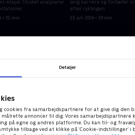
ez-etape. Studiet analyserer
lang karriere og fortæller o
stationer.
efter cyklingen.
26 • 31 min
23. juli 2026 • 30 min
Detaljer
kies
g cookies fra samarbejdspartnere for at give dig den b
l at målrette annoncer til dig. Vores samarbejdspartner
ing på egne og andres platforme. Du kan til- og fravæl
Højdepunkter
amtykke tilbage ved at klikke på ’Cookie-indstillinger’ i
Sport
F