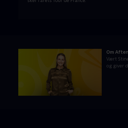
sker i årets Tour de France.
Om Afte
Vært Stin
og giver 