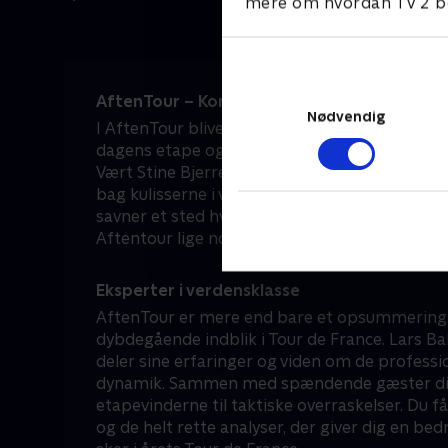
mere om hvordan TV 2 be
AftenTour – Kom helt tæt på Tour de Franc
Nødvendig
I AftenTour bliver du dagligt opdateret med al
dagens etape og får et kig på, hvad der vent
Vært Stine Bjerre Mortensen og cykelekspert
bag kulisserne i verdens største cykelløb. Så 
savner et sted hvor nørderiet om dagens etape
Aftentour lige noget for dig.
Eksperter i verdensklasse
AftenTour er mere end bare et opsummering
dybdegående indblik i Tour de France. Lars Bak,
deler sine erfaringer og viden om de professio
dynamik. Sammen med spændende gæster disk
etapevinderne til taktiske overraskelser. Du f
og de helt rette analyser, der giver dig en bed