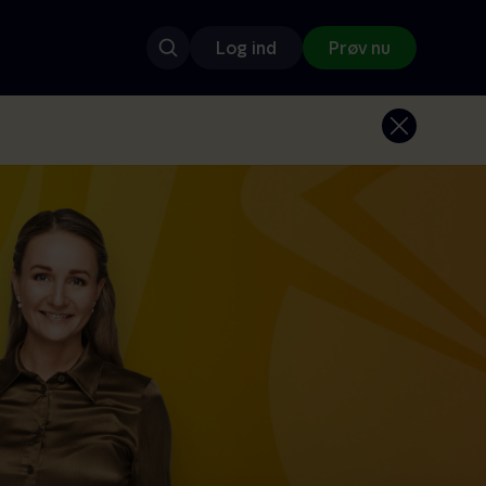
Log ind
Prøv nu