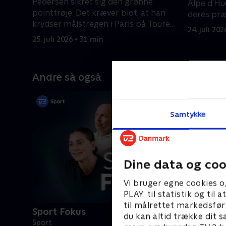
Pedersen sikret sig den grønne
Alpe d'Hu
pointtrøje. Det kræver blot, at han
deres præ
krydser målstregen i Paris på Tourens
24. juli 20
sidste etape.
25. juli 2026 • 31 min
Andre så også
Samtykke
Dine data og coo
Vi bruger egne cookies o
PLAY, til statistik og ti
til målrettet markedsfør
Sport Fokus
du kan altid trække dit s
Sport