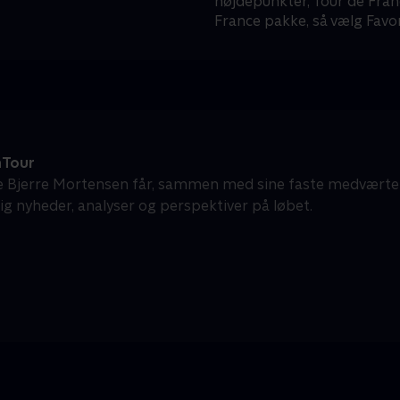
højdepunkter, Tour de Fran
France pakke, så vælg Favor
nTour
e Bjerre Mortensen får, sammen med sine faste medværter
dig nyheder, analyser og perspektiver på løbet.