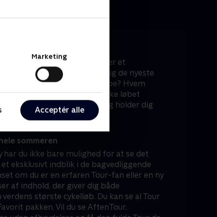
te hver dag
Marketing
Lars direkte fra startbyen eller et
n med en aktuel gæst giver dig de nyeste
 Hvad skete der på dagens etape? Hvem
aktiske overvejelser kan påvirke løbet
verer de vigtigste indsigter og holder dig
s
Acceptér alle
r de France.
e hele sommeren
 har du ikke bare mulighed for at se det
 et eksklusivt indblik i de bagvedliggende
set om du er en erfaren Tour-fan eller en ny
ser af indhold, der giver dig både
verdens største cykelløb. Du kan se al Tour
avorit pakken. Vil du se AftenTour,