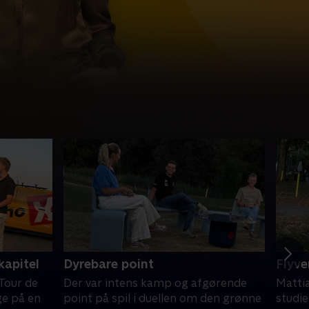
kapitel
Dyrebare point
Flyv
Tour de
Der var intens kamp og afgørende
Mattia
ge på en
point på spil i duellen om den grønne
studie