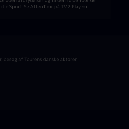
ce uden afbrydelser og få den fulde Tour de
it + Sport. Se AftenTour på TV 2 Play nu.
, besøg af Tourens danske aktører,