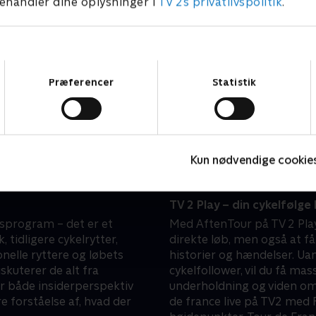
handler dine oplysninger i
TV 2s privatlivspolitik
.
Samtykkevalg
e
AftenTouren sender direk
Præferencer
Statistik
t, hvad der er sket på
Hver aften sender Stine og 
er i de kommende dage.
rytterhotel, hvor de samme
 Lars Bak tager dig med
opdateringer og analyser.
elsker du Tour de France og
kørte stærkest? Og hvilke t
 er skruet helt op? Så er
fremadrettet? AftenTour le
Kun nødvendige cookie
opdateret gennem hele Tou
TV 2 Play – din cykelfølg
sprogram – det er et
Med AftenTour på TV 2 Play
 tidligere cykelrytter,
direkte løb, men også at få
nelle ryttere og løbets
historier og hændelser. Uan
uterer de alt fra
cykelfollower, vil du få mas
år både insiderperspektiv
underholdning og viden om 
re forståelse af, hvad der
de france live på TV2 med F