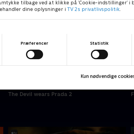
amtykke tilbage ved at klikke på ’Cookie-indstillinger’ i
handler dine oplysninger i
TV 2s privatlivspolitik
.
Samtykkevalg
Præferencer
Statistik
Kun nødvendige cookie
The Devil wears Prada 2
F