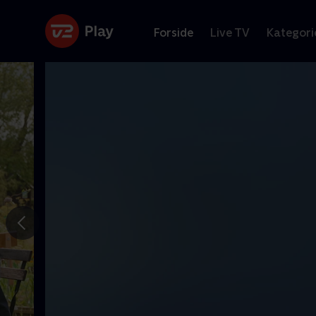
Forside
Live TV
Kategori
Gå til
forrige
slide