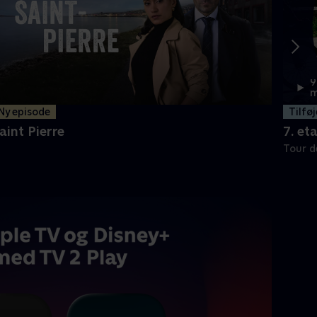
9
m
Ny episode
Tilføj
aint Pierre
7. et
Tour d