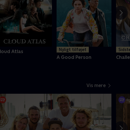
Nyligt tilføjet
Sidst
loud Atlas
A Good Person
Chall
Vis mere