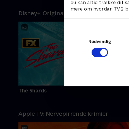
du kan altid trække dit s
mere om hvordan TV 2 be
Disney+: Originals, store film og serier
Nødvendig
The Shards
Apple TV: Nervepirrende krimier