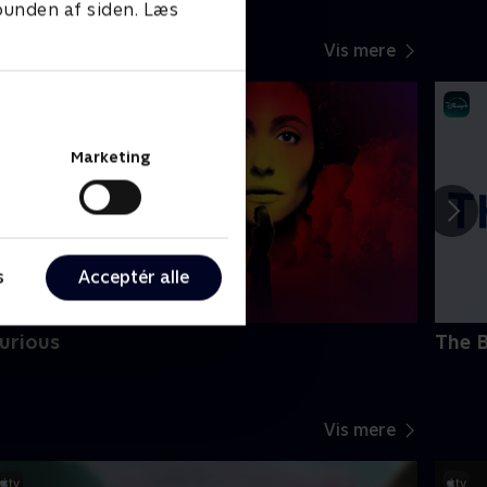
 bunden af siden. Læs
Vis mere
Marketing
s
Acceptér alle
urious
The 
Vis mere