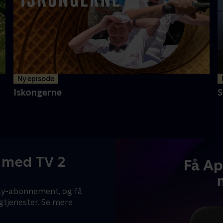
Ny episode
Iskongerne
S
+ med TV 2
Play-abonnement, og få
gtjenester. Se mere