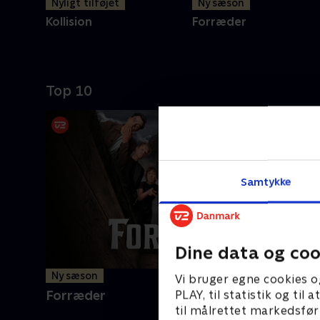
Nyligt tilføjet
Ny sæson
Kollision
Forræder
Top 10
Samtykke
Dine data og coo
Ny sæson
Vi bruger egne cookies o
PLAY, til statistik og ti
Forræder
til målrettet markedsfør