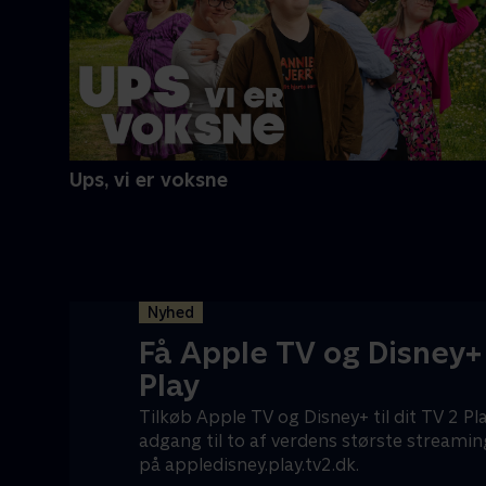
Ups, vi er voksne
Nyhed
Få Apple TV og Disney
Play
Tilkøb Apple TV og Disney+ til dit TV 2 
adgang til to af verdens største streamin
på appledisney.play.tv2.dk.