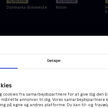
Ny episode
Ny episode
Danmarks dummeste
Klovn
F
k
Detaljer
kies
Ny episode
g cookies fra samarbejdspartnere for at give dig den b
l at målrette annoncer til dig. Vores samarbejdspartner
Klovn
2
ing på egne og andres platforme. Du kan til- og fravæl