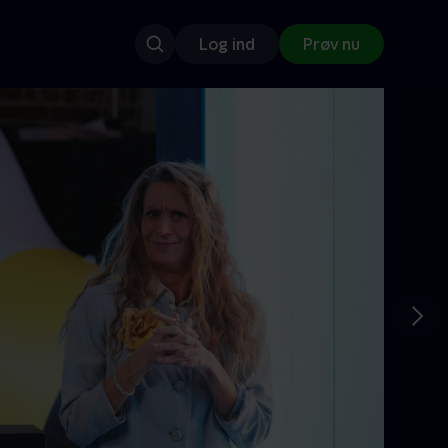
Log ind
Prøv nu
Gå t