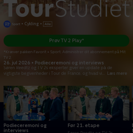
•
Cykling
•
Prøv TV 2 Play*
*Kræver pakken Favorit + Sport. Administrer dit abonnement på Mit
TV 2.
26. jul 2026 • Podieceremoni og interviews
Søren Reedtz og TV 2s eksperter giver en update på de
vigtigste begivenheder i Tour de France, og hvad vi
...
Læs mere
Podieceremoni og
Før 21. etape
interviews
Søren Reedtz og TV 2s