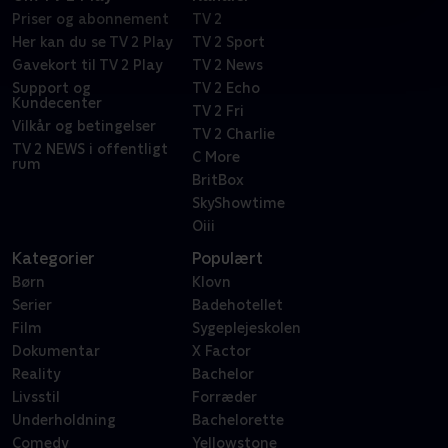
Priser og abonnement
TV 2
Her kan du se TV 2 Play
TV 2 Sport
Gavekort til TV 2 Play
TV 2 News
Support og
TV 2 Echo
Kundecenter
TV 2 Fri
Vilkår og betingelser
TV 2 Charlie
TV 2 NEWS i offentligt
C More
rum
BritBox
SkyShowtime
Oiii
Kategorier
Populært
Børn
Klovn
Serier
Badehotellet
Film
Sygeplejeskolen
Dokumentar
X Factor
Reality
Bachelor
Livsstil
Forræder
Underholdning
Bachelorette
Comedy
Yellowstone