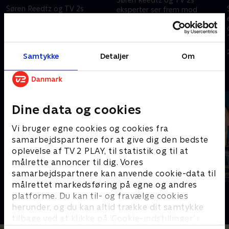
Søren Reedtz og TV 2s
eksperter ser frem mod
eksperter giver en update på
dagens etape i Tour de France.
de vigtigste begivenheder i
26. juli 2026 • 154 min
Tour de France, og hvad vi skal
forvente os af de kommende
26. juli 2026 • 71 min
Samtykke
Detaljer
Om
dage.
Andre så også
Dine data og cookies
Vi bruger egne cookies og cookies fra
samarbejdspartnere for at give dig den bedste
oplevelse af TV 2 PLAY, til statistik og til at
målrette annoncer til dig. Vores
samarbejdspartnere kan anvende cookie-data til
målrettet markedsføring på egne og andres
Sport Fokus
PLAYER
platforme. Du kan til- og fravælge cookies
Sport
Fodbold
herunder, og du kan altid trække dit samtykke
tilbage ved at klikke på ’Cookie-indstillinger’ i