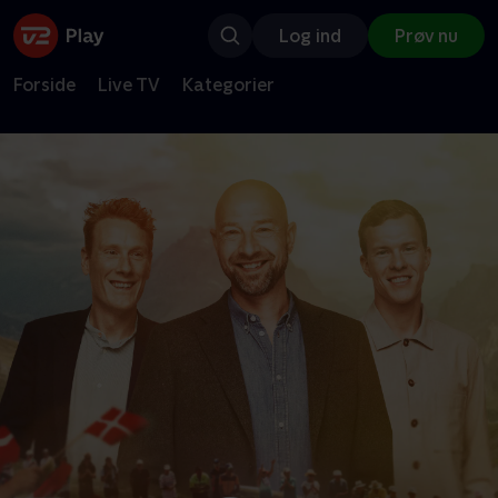
Log ind
Prøv nu
Forside
Live TV
Kategorier