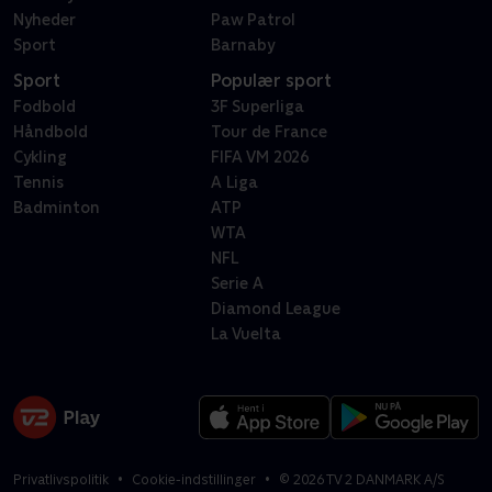
Nyheder
Paw Patrol
Sport
Barnaby
Sport
Populær sport
Fodbold
3F Superliga
Håndbold
Tour de France
Cykling
FIFA VM 2026
Tennis
A Liga
Badminton
ATP
WTA
NFL
Serie A
Diamond League
La Vuelta
Privatlivspolitik
Cookie-indstillinger
©
2026
TV 2 DANMARK A/S