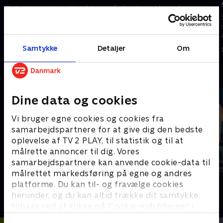
Se højdepunkterne fra
Se højdepunkterne fra VM-
bronzekampen mellem Frankrig
finalen mellem Argentina og
og England.
Spanien.
19. juli 2026 • 7 min
19. juli 2026 • 5 min
Samtykke
Detaljer
Om
Andre så også
Dine data og cookies
Vi bruger egne cookies og cookies fra
samarbejdspartnere for at give dig den bedste
oplevelse af TV 2 PLAY, til statistik og til at
målrette annoncer til dig. Vores
samarbejdspartnere kan anvende cookie-data til
målrettet markedsføring på egne og andres
platforme. Du kan til- og fravælge cookies
Sport Fokus
PLAYER
herunder, og du kan altid trække dit samtykke
Sport
Fodbold
tilbage ved at klikke på ’Cookie-indstillinger’ i
bunden af siden. Læs mere om hvordan TV 2