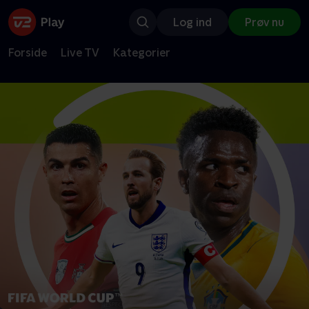
Log ind
Prøv nu
Forside
Live TV
Kategorier