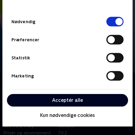
behandler dine oplysninger i
TV 2s privatlivspolitik
.
Samtykkevalg
Nødvendig
Præferencer
Statistik
Marketing
Om FIFA VM 2026 - Højdepunkter
Se højdepunkter fra alle kampe fra VM-fodbold i
Mexico, USA og Canada.
Acceptér alle
Kun nødvendige cookies
Om TV 2 Play
Kanaler
Priser og abonnement
TV 2