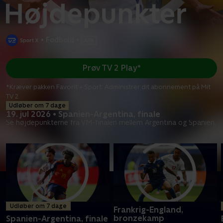
•
Fodbold
•
Prøv TV 2 Play*
*Kræver pakken Favorit + Sport. Administrer dit abonnement på Mit
TV 2.
Udløber om 7 dage
19. jul 2026 • Spanien-Argentina, finale
Se højdepunkterne fra VM-finalen mellem Argentina og Spanien.
Udløber om 7 dage
Frankrig-England,
bronzekamp
Spanien-Argentina, finale