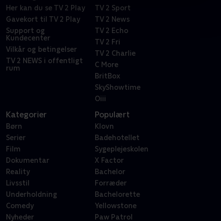
Her kan du se TV 2 Play
TV 2 Sport
Gavekort til TV 2 Play
TV 2 News
Support og
TV 2 Echo
Kundecenter
TV 2 Fri
Vilkår og betingelser
TV 2 Charlie
TV 2 NEWS i offentligt
C More
rum
BritBox
SkyShowtime
Oiii
Kategorier
Populært
Børn
Klovn
Serier
Badehotellet
Film
Sygeplejeskolen
Dokumentar
X Factor
Reality
Bachelor
Livsstil
Forræder
Underholdning
Bachelorette
Comedy
Yellowstone
Nyheder
Paw Patrol