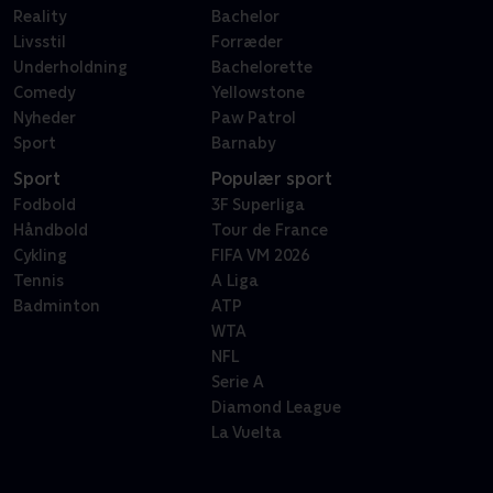
Reality
Bachelor
Livsstil
Forræder
Underholdning
Bachelorette
Comedy
Yellowstone
Nyheder
Paw Patrol
Sport
Barnaby
Sport
Populær sport
Fodbold
3F Superliga
Håndbold
Tour de France
Cykling
FIFA VM 2026
Tennis
A Liga
Badminton
ATP
WTA
NFL
Serie A
Diamond League
La Vuelta