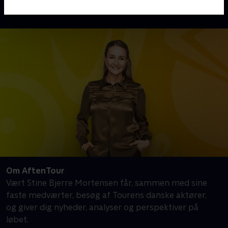
AftenTour på TV 2 Play nu.
Om AftenTour
Vært Stine Bjerre Mortensen får, sammen med sine
faste medværter, besøg af Tourens danske aktører,
og giver dig nyheder, analyser og perspektiver på
løbet.