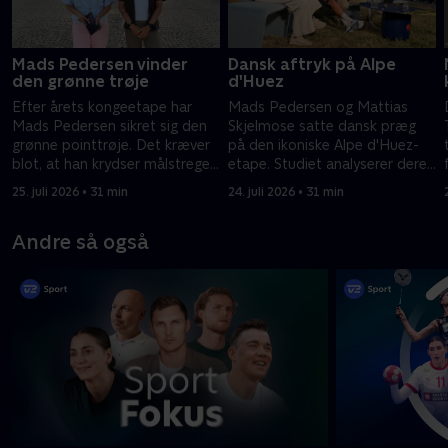
Mads Pedersen vinder
Dansk aftryk på Alpe
den grønne trøje
d'Huez
Efter årets kongeetape har
Mads Pedersen og Mattias
Mads Pedersen sikret sig den
Skjelmose satte dansk præg
grønne pointtrøje. Det kræver
på den ikoniske Alpe d'Huez-
blot, at han krydser målstregen
etape. Studiet analyserer deres
i Paris på Tourens sidste
præstationer.
25. juli 2026 • 31 min
24. juli 2026 • 31 min
etape.
Andre så også