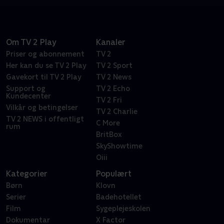
Om TV 2 Play
Kanaler
Priser og abonnement
TV 2
Her kan du se TV 2 Play
TV 2 Sport
Gavekort til TV 2 Play
TV 2 News
Support og
TV 2 Echo
Kundecenter
TV 2 Fri
Vilkår og betingelser
TV 2 Charlie
TV 2 NEWS i offentligt
C More
rum
BritBox
SkyShowtime
Oiii
Kategorier
Populært
Børn
Klovn
Serier
Badehotellet
Film
Sygeplejeskolen
Dokumentar
X Factor