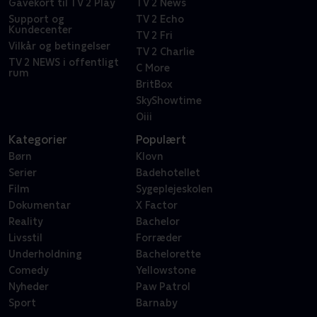
Gavekort til TV 2 Play
TV 2 News
Support og
TV 2 Echo
Kundecenter
TV 2 Fri
Vilkår og betingelser
TV 2 Charlie
TV 2 NEWS i offentligt
C More
rum
BritBox
SkyShowtime
Oiii
Kategorier
Populært
Børn
Klovn
Serier
Badehotellet
Film
Sygeplejeskolen
Dokumentar
X Factor
Reality
Bachelor
Livsstil
Forræder
Underholdning
Bachelorette
Comedy
Yellowstone
Nyheder
Paw Patrol
Sport
Barnaby