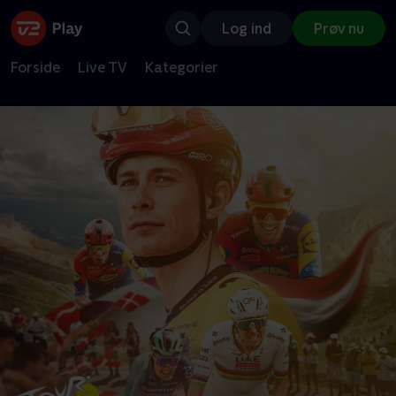
Log ind
Prøv nu
Forside
Live TV
Kategorier