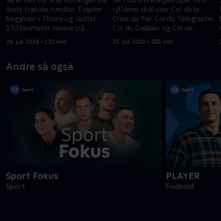
årets franske rundtur. Etapen
rytterne skal over Col de la
begynder i Thoiry og slutter
Croix de Fer, Col du Télégraphe,
130 kilometer senere på
Col du Galibier og Col de
Champs-Élysées i Paris.
Sarenne, før afslutningen på
26. juli 2026 • 132 min
25. juli 2026 • 385 min
Alpe d’Huez.
Andre så også
Sport Fokus
PLAYER
Sport
Fodbold