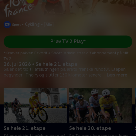
•
Cykling
•
Prøv TV 2 Play*
*Kræver pakken Favorit + Sport. Administrer dit abonnement på Mit
TV 2.
26. jul 2026 • Se hele 21. etape
Så er det tid til afslutningen på årets franske rundtur. Etapen
begynder i Thoiry og slutter 130 kilometer senere
...
Læs mere
Se hele 21. etape
Se hele 20. etape
Så er det tid til afslutningen på
Se Tourens kongeetape, hvor