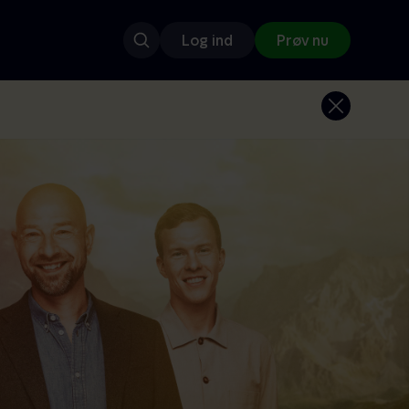
Log ind
Prøv nu