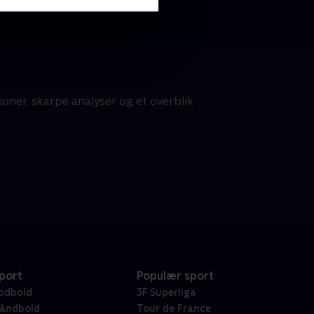
tioner, skarpe analyser og et overblik
port
Populær sport
odbold
3F Superliga
åndbold
Tour de France