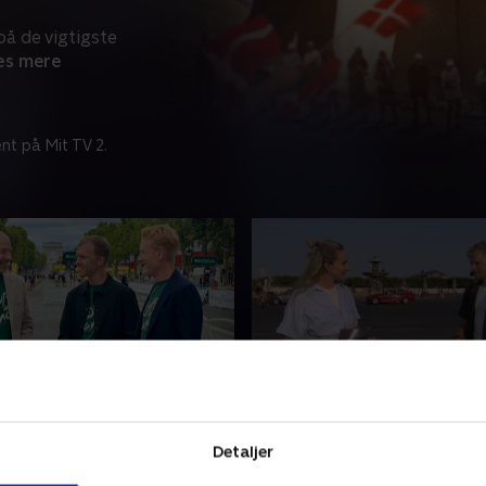
å de vigtigste
s mere
nt på Mit TV 2.
etape
Den grønne trøje er sikr
for Paris
dtz og TV 2s eksperter ser
Detaljer
Søren Reedtz og TV 2s eksp
dagens etape i Tour de