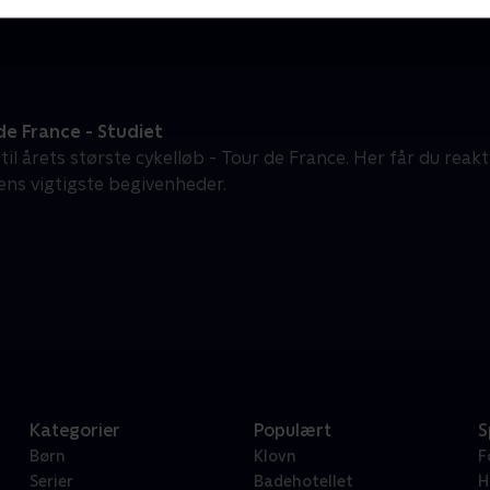
e France - Studiet
 til årets største cykelløb - Tour de France. Her får du reak
ens vigtigste begivenheder.
Kategorier
Populært
S
Børn
Klovn
F
Serier
Badehotellet
H