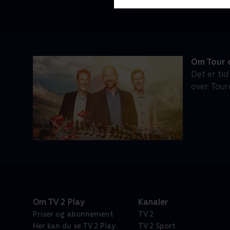
Om Tour d
Det er tid
over Tour
Om TV 2 Play
Kanaler
Priser og abonnement
TV 2
Her kan du se TV 2 Play
TV 2 Sport