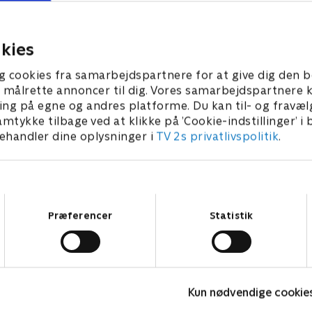
giver en update på de vigtig
begivenheder i Tour de Fran
26 • 154 min
hvad vi skal forvente os af d
kies
kommende dage.
25. juli 2026 • 11 min
g cookies fra samarbejdspartnere for at give dig den b
l at målrette annoncer til dig. Vores samarbejdspartner
ing på egne og andres platforme. Du kan til- og fravæl
amtykke tilbage ved at klikke på ’Cookie-indstillinger’ i
handler dine oplysninger i
TV 2s privatlivspolitik
.
Samtykkevalg
Præferencer
Statistik
Højdepunkter
Kun nødvendige cookie
Sport
F