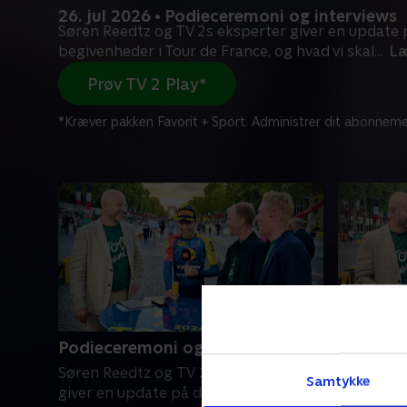
26. jul 2026 • Podieceremoni og interviews
Søren Reedtz og TV 2s eksperter giver en update p
begivenheder i Tour de France, og hvad vi skal
...
Læ
Prøv TV 2 Play*
*Kræver pakken Favorit + Sport. Administrer dit abonneme
Podieceremoni og interviews
Før 21. 
Søren Reedtz og TV 2s eksperter
Søren Ree
Samtykke
giver en update på de vigtigste
frem mod 