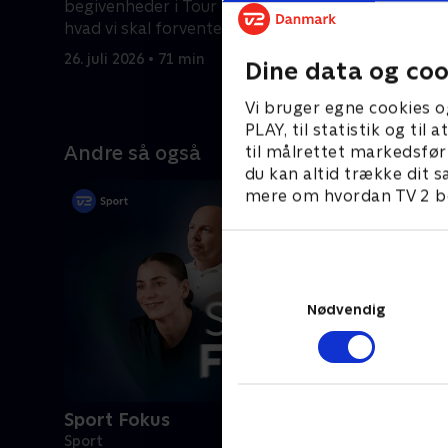
begivenheder i Tour de France, og
France.
hvad vi skal forvente os af de
26. juli 20
kommende dage.
26. juli 2026 • 71 min
Dine data og coo
Vi bruger egne cookies o
PLAY, til statistik og ti
Andre så også
til målrettet markedsfør
du kan altid trække dit s
mere om hvordan TV 2 be
Nødvendig
Sport Fokus
Sport