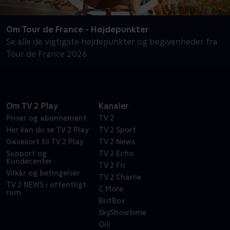
Om Tour de France - Højdepunkter
Se alle de vigtigste højdepunkter og begivenheder fra
Tour de France 2026.
Om TV 2 Play
Kanaler
Priser og abonnement
TV 2
Her kan du se TV 2 Play
TV 2 Sport
Gavekort til TV 2 Play
TV 2 News
Support og
TV 2 Echo
Kundecenter
TV 2 Fri
Vilkår og betingelser
TV 2 Charlie
TV 2 NEWS i offentligt
C More
rum
BritBox
SkyShowtime
Oiii