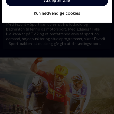
Acceptér alle
du udelukkende se med imens det sker og forstyrres du
ikke af reklamer, så er det pakken for dig.
Kun nødvendige cookies
Vil du se Højdepunkter og adgang til det hele? - så skal du
vælge Favorit + Sport.
Med Favorit + Sport kan du se alt fra fodbold og
badminton til tennis og motorsport. Med adgang til alle
live-kanaler på TV 2 og et omfattende arkiv af sport on
demand, højdepunkter og studieprogrammer, sikrer Favorit
+ Sport-pakken, at du aldrig går glip af din yndlingssport.