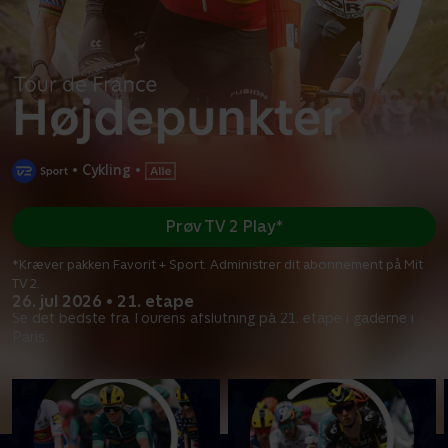
•
Cykling
•
Prøv TV 2 Play*
*Kræver pakken Favorit + Sport. Administrer dit abonnement på Mit
TV 2.
26. jul 2026 • 21. etape
Se det bedste fra Tourens afslutning på 21. etape i gaderne i
Paris.