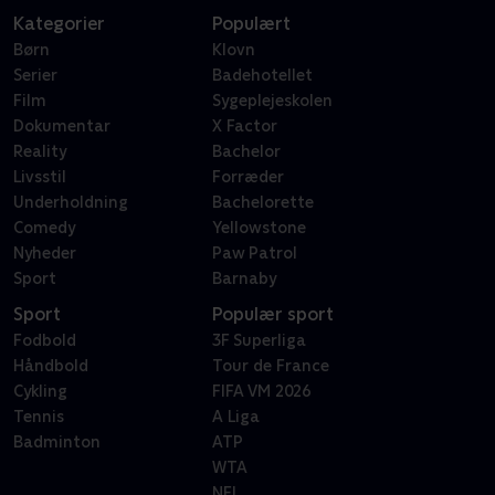
Kategorier
Populært
Børn
Klovn
Serier
Badehotellet
Film
Sygeplejeskolen
Dokumentar
X Factor
Reality
Bachelor
Livsstil
Forræder
Underholdning
Bachelorette
Comedy
Yellowstone
Nyheder
Paw Patrol
Sport
Barnaby
Sport
Populær sport
Fodbold
3F Superliga
Håndbold
Tour de France
Cykling
FIFA VM 2026
Tennis
A Liga
Badminton
ATP
WTA
NFL