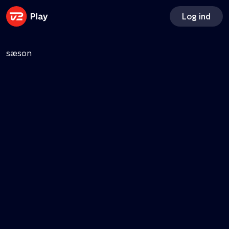
Ny sæson
Log ind
Forræder
Lise Rønne byder 19 kendte spillere indenfor til en ny
sæson