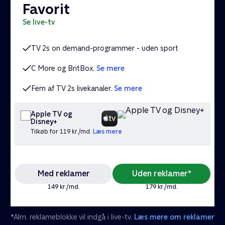
Favorit
se live-tv
TV 2s on demand-programmer - uden sport
C More og BritBox.
Se mere
Fem af TV 2s livekanaler.
Se mere
Apple TV og
Disney+
Tilkøb for 119 kr./md.
Læs mere
Med reklamer
Uden reklamer*
149 kr./md.
179 kr./md.
*Alm. reklameblokke vil indgå i live-tv.
Læs mere om reklamer