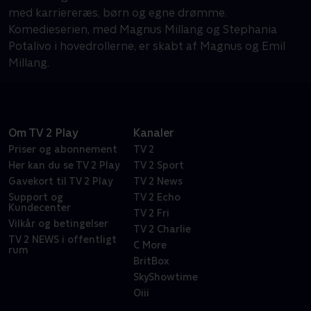
med karriereræs, børn og egne drømme.
Komedieserien, med Magnus Millang og Stephania
Potalivo i hovedrollerne, er skabt af Magnus og Emil
Millang.
Om TV 2 Play
Kanaler
Priser og abonnement
TV 2
Her kan du se TV 2 Play
TV 2 Sport
Gavekort til TV 2 Play
TV 2 News
Support og
TV 2 Echo
Kundecenter
TV 2 Fri
Vilkår og betingelser
TV 2 Charlie
TV 2 NEWS i offentligt
C More
rum
BritBox
SkyShowtime
Oiii