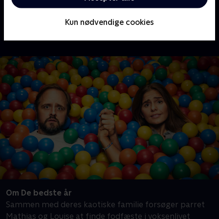
dig på TV 2 Play, og du kan se den populære komedieserie,
uanset om du har
Basis, Favorit eller Favorit + Sport
. Skal
du se med?
Kun nødvendige cookies
Om De bedste år
Sammen med deres kaotiske familie forsøger parret
Mathias og Louise at finde fodfæste i voksenlivet