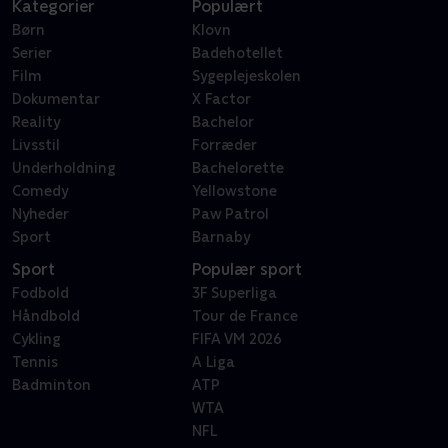
Kategorier
Populært
Børn
Klovn
Serier
Badehotellet
Film
Sygeplejeskolen
Dokumentar
X Factor
Reality
Bachelor
Livsstil
Forræder
Underholdning
Bachelorette
Comedy
Yellowstone
Nyheder
Paw Patrol
Sport
Barnaby
Sport
Populær sport
Fodbold
3F Superliga
Håndbold
Tour de France
Cykling
FIFA VM 2026
Tennis
A Liga
Badminton
ATP
WTA
NFL