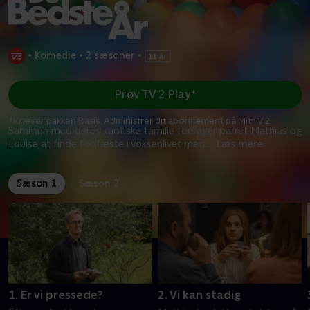
•
Komedie
•
2 sæsoner
•
Prøv TV 2 Play*
*Kræver pakken Basis. Administrer dit abonnement på Mit TV 2.
Sammen med deres kaotiske familie forsøger parret Mathias og
Louise at finde fodfæste i voksenlivet med
...
Læs mere
Sæson 1
Sæson 2
1. Er vi pressede?
2. Vi kan stadig