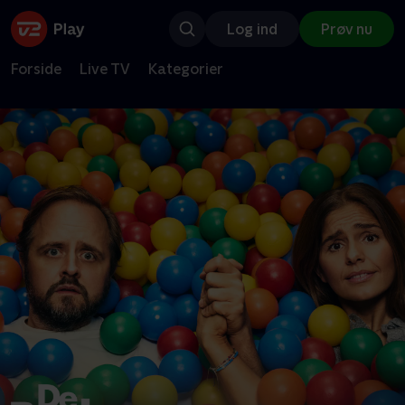
Log ind
Prøv nu
Forside
Live TV
Kategorier