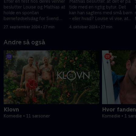
Efter en fest hos deres venner
Mathias beslutter, at det er på
beslutter Louise og Mathias at
tide med en rigtig bytur. Det
holde en spontan
kan han sagtens med små børn
børnefødselsdag for Svend.
- eller hvad? Louise vil vise, at
Kan de leve op til deres egne
hun kan klare sit job og mere
27. september 2024 • 27 min
4. oktober 2024 • 27 min
og Svends forventninger?
til.
Andre så også
Klovn
Hvor fanden
Komedie • 11 sæsoner
Komedie • 1 sæ