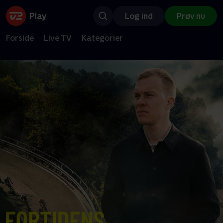
Log ind
Prøv nu
Forside
Live TV
Kategorier