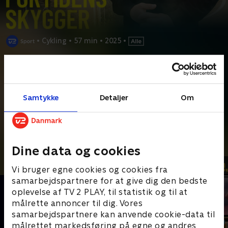
•
Cykling
•
57 min
•
2025
•
Prøv TV 2 Play*
*Kræver pakken Favorit + Sport. Administrer dit abonnement på Mit
Samtykke
Detaljer
Om
TV 2.
Sidst dansk cykelsport befandt sig i en guldalder, byggede det
hele på en løgn. Hvorfor konfronteres nutidens
...
Læs mere
Andre så også
Dine data og cookies
Vi bruger egne cookies og cookies fra
samarbejdspartnere for at give dig den bedste
oplevelse af TV 2 PLAY, til statistik og til at
målrette annoncer til dig. Vores
samarbejdspartnere kan anvende cookie-data til
målrettet markedsføring på egne og andres