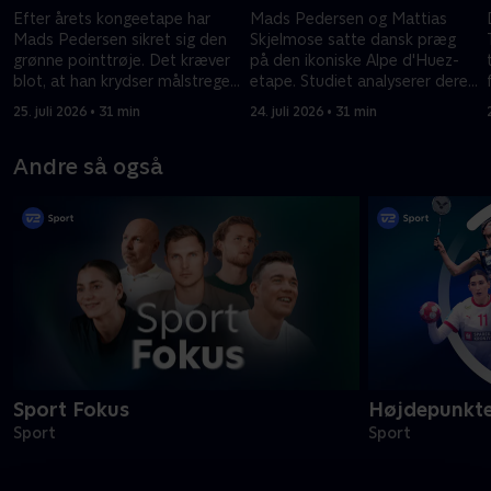
Efter årets kongeetape har
Mads Pedersen og Mattias
Mads Pedersen sikret sig den
Skjelmose satte dansk præg
grønne pointtrøje. Det kræver
på den ikoniske Alpe d'Huez-
blot, at han krydser målstregen
etape. Studiet analyserer deres
i Paris på Tourens sidste
præstationer.
25. juli 2026 • 31 min
24. juli 2026 • 31 min
etape.
Andre så også
Sport Fokus
Højdepunkt
Sport
Sport