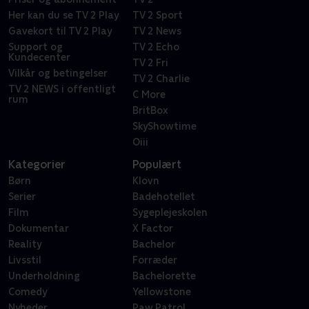
Her kan du se TV 2 Play
TV 2 Sport
Gavekort til TV 2 Play
TV 2 News
Support og
TV 2 Echo
Kundecenter
TV 2 Fri
Vilkår og betingelser
TV 2 Charlie
TV 2 NEWS i offentligt
C More
rum
BritBox
SkyShowtime
Oiii
Kategorier
Populært
Børn
Klovn
Serier
Badehotellet
Film
Sygeplejeskolen
Dokumentar
X Factor
Reality
Bachelor
Livsstil
Forræder
Underholdning
Bachelorette
Comedy
Yellowstone
Nyheder
Paw Patrol