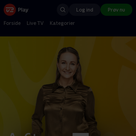
Log ind
Prøv nu
Forside
Live TV
Kategorier