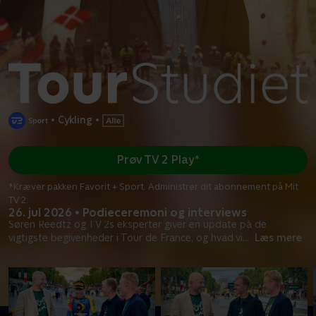
•
Cykling
•
Prøv TV 2 Play*
*Kræver pakken Favorit + Sport. Administrer dit abonnement på Mit
TV 2.
26. jul 2026 • Podieceremoni og interviews
Søren Reedtz og TV 2s eksperter giver en update på de
vigtigste begivenheder i Tour de France, og hvad vi
...
Læs mere