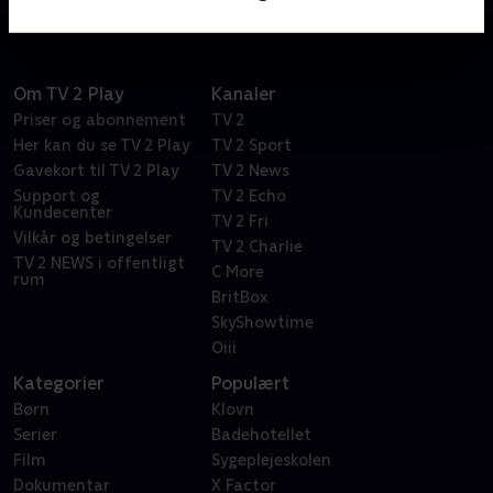
Om TV 2 Play
Kanaler
Priser og abonnement
TV 2
Her kan du se TV 2 Play
TV 2 Sport
Gavekort til TV 2 Play
TV 2 News
Support og
TV 2 Echo
Kundecenter
TV 2 Fri
Vilkår og betingelser
TV 2 Charlie
TV 2 NEWS i offentligt
C More
rum
BritBox
SkyShowtime
Oiii
Kategorier
Populært
Børn
Klovn
Serier
Badehotellet
Film
Sygeplejeskolen
Dokumentar
X Factor