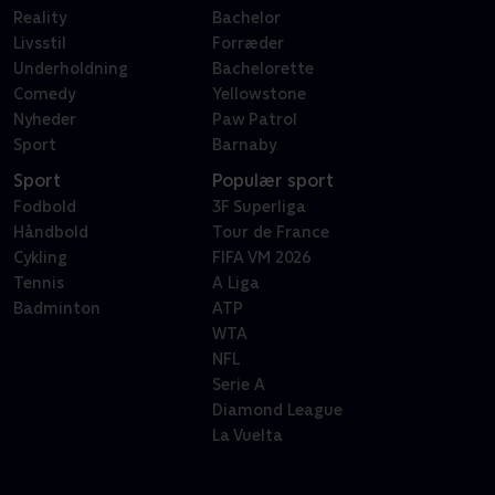
Reality
Bachelor
Livsstil
Forræder
Underholdning
Bachelorette
Comedy
Yellowstone
Nyheder
Paw Patrol
Sport
Barnaby
Sport
Populær sport
Fodbold
3F Superliga
Håndbold
Tour de France
Cykling
FIFA VM 2026
Tennis
A Liga
Badminton
ATP
WTA
NFL
Serie A
Diamond League
La Vuelta