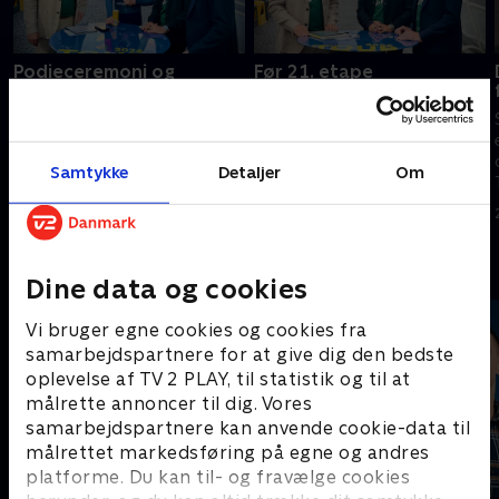
Podieceremoni og
Før 21. etape
interviews
Søren Reedtz og TV 2s
Søren Reedtz og TV 2s
eksperter ser frem mod
eksperter giver en update på
dagens etape i Tour de France.
de vigtigste begivenheder i
Samtykke
Detaljer
Om
26. juli 2026 • 154 min
Tour de France, og hvad vi skal
forvente os af de kommende
26. juli 2026 • 71 min
dage.
Andre så også
Dine data og cookies
Vi bruger egne cookies og cookies fra
samarbejdspartnere for at give dig den bedste
oplevelse af TV 2 PLAY, til statistik og til at
målrette annoncer til dig. Vores
samarbejdspartnere kan anvende cookie-data til
målrettet markedsføring på egne og andres
platforme. Du kan til- og fravælge cookies