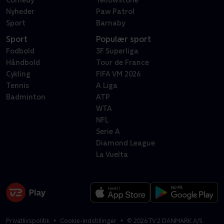
Comedy
Yellowstone
Nyheder
Paw Patrol
Sport
Barnaby
Sport
Populær sport
Fodbold
3F Superliga
Håndbold
Tour de France
Cykling
FIFA VM 2026
Tennis
A Liga
Badminton
ATP
WTA
NFL
Serie A
Diamond League
La Vuelta
Privatlivspolitik
Cookie-indstillinger
©
2026
TV 2 DANMARK A/S