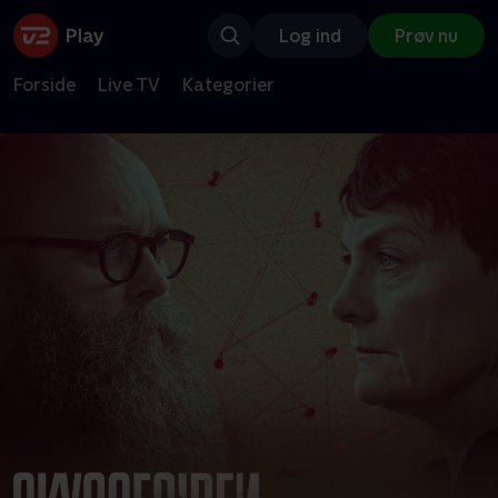
Log ind
Prøv nu
Forside
Live TV
Kategorier