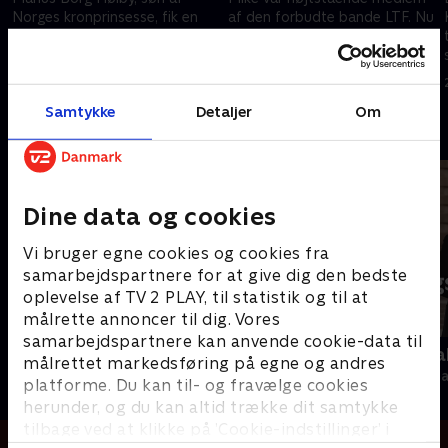
Norges kronprinsesse, fik en
af den forbudte bande LTF. Nu
dom for flere sovevoldtægter,
er han i fængsel og vil ud af
som han har anket. Gælder der
kriminalitet. 'Skyggesiden' taler
særlige regler for
med ham om drømmen om et
18. juni 2026 • 30 min
4. juni 2026 • 30 min
kongefamilien?
helt almindeligt liv.
Samtykke
Detaljer
Om
Andre så også
Dine data og cookies
Vi bruger egne cookies og cookies fra
samarbejdspartnere for at give dig den bedste
oplevelse af TV 2 PLAY, til statistik og til at
målrette annoncer til dig. Vores
samarbejdspartnere kan anvende cookie-data til
Kampen om USA
Tirsdagsana
målrettet markedsføring på egne og andres
Nyheder & Magasiner
Nyheder & Maga
platforme. Du kan til- og fravælge cookies
herunder, og du kan altid trække dit samtykke
tilbage ved at klikke på ’Cookie-indstillinger’ i