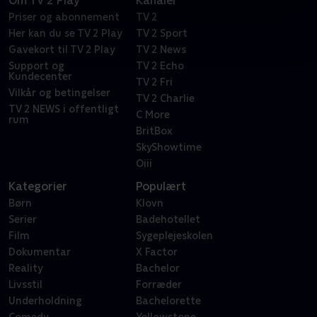
Om TV 2 Play
Kanaler
Priser og abonnement
TV 2
Her kan du se TV 2 Play
TV 2 Sport
Gavekort til TV 2 Play
TV 2 News
Support og
TV 2 Echo
Kundecenter
TV 2 Fri
Vilkår og betingelser
TV 2 Charlie
TV 2 NEWS i offentligt
C More
rum
BritBox
SkyShowtime
Oiii
Kategorier
Populært
Børn
Klovn
Serier
Badehotellet
Film
Sygeplejeskolen
Dokumentar
X Factor
Reality
Bachelor
Livsstil
Forræder
Underholdning
Bachelorette