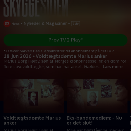
•
Nyheder & Magasiner
•
Prøv TV 2 Play*
*Kræver pakken Basis. Administrer dit abonnement på Mit TV 2.
18. jun 2026 • Voldtægtsdømte Marius anker
Marius Borg Høiby, søn af Norges kronprinsesse, fik en dom for
flere sovevoldtægter, som han har anket. Gælder
...
Læs mere
Voldtægtsdømte Marius
Eks-bandemedlem: - Nu
anker
er det slut!
Marius Borg Høiby, søn af
Mike var højtstående medlem