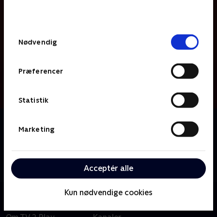
bunden af siden. Læs mere om hvordan TV 2
behandler dine oplysninger i
TV 2s privatlivspolitik
.
Samtykkevalg
Nødvendig
Præferencer
Statistik
Om Skyggesiden
Marketing
Skyggesiden går i detaljen med de største aktuelle
kriminalsager – i selskab med to af Danmarks mest
garvede og vidende krimijournalister Janni Pedersen
Acceptér alle
og Carsten Norton.
Kun nødvendige cookies