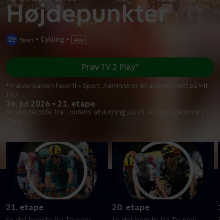
•
Cykling
•
Prøv TV 2 Play*
*Kræver pakken Favorit + Sport. Administrer dit abonnement på Mit
TV 2.
26. jul 2026 • 21. etape
Se det bedste fra Tourens afslutning på 21. etape i gaderne i
Paris.
21. etape
20. etape
Se det bedste fra Tourens
Se det bedste fra Tourens