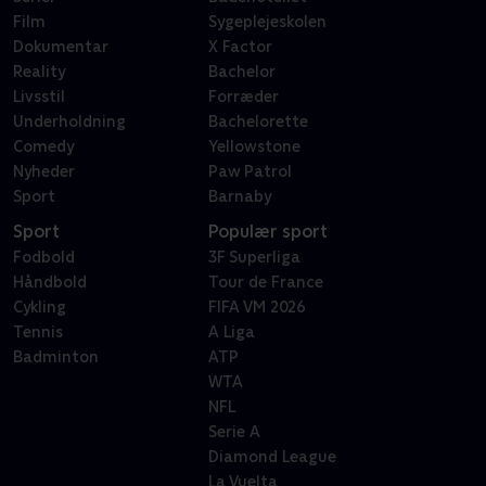
Film
Sygeplejeskolen
Dokumentar
X Factor
Reality
Bachelor
Livsstil
Forræder
Underholdning
Bachelorette
Comedy
Yellowstone
Nyheder
Paw Patrol
Sport
Barnaby
Sport
Populær sport
Fodbold
3F Superliga
Håndbold
Tour de France
Cykling
FIFA VM 2026
Tennis
A Liga
Badminton
ATP
WTA
NFL
Serie A
Diamond League
La Vuelta