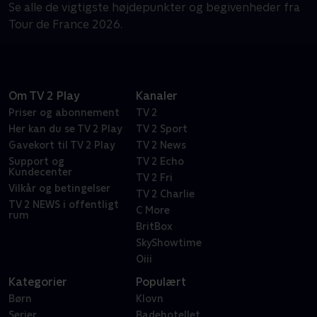
Se alle de vigtigste højdepunkter og begivenheder fra
Tour de France 2026.
Om TV 2 Play
Kanaler
Priser og abonnement
TV 2
Her kan du se TV 2 Play
TV 2 Sport
Gavekort til TV 2 Play
TV 2 News
Support og
TV 2 Echo
Kundecenter
TV 2 Fri
Vilkår og betingelser
TV 2 Charlie
TV 2 NEWS i offentligt
C More
rum
BritBox
SkyShowtime
Oiii
Kategorier
Populært
Børn
Klovn
Serier
Badehotellet