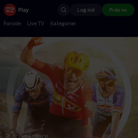
Log ind
Prøv nu
Forside
Live TV
Kategorier