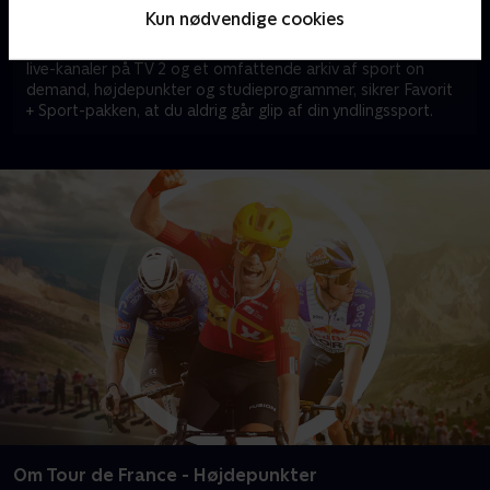
vælge Favorit + Sport.
Kun nødvendige cookies
Med Favorit + Sport kan du se alt fra fodbold og
badminton til tennis og motorsport. Med adgang til alle
live-kanaler på TV 2 og et omfattende arkiv af sport on
demand, højdepunkter og studieprogrammer, sikrer Favorit
+ Sport-pakken, at du aldrig går glip af din yndlingssport.
Om Tour de France - Højdepunkter