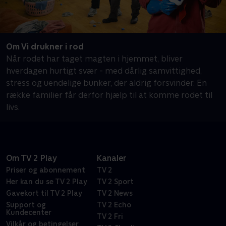
Om Vi drukner i rod
Når rodet har taget magten i hjemmet, bliver
hverdagen hurtigt svær - med dårlig samvittighed,
stress og uendelige bunker, der aldrig forsvinder. En
række familier får derfor hjælp til at komme rodet til
livs.
Om TV 2 Play
Kanaler
Priser og abonnement
TV 2
Her kan du se TV 2 Play
TV 2 Sport
Gavekort til TV 2 Play
TV 2 News
Support og
TV 2 Echo
Kundecenter
TV 2 Fri
Vilkår og betingelser