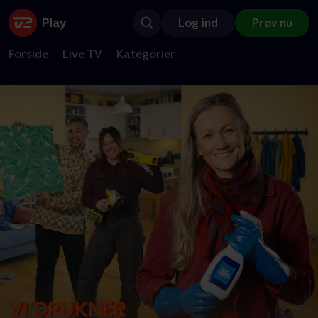
Log ind
Prøv nu
Forside
Live TV
Kategorier