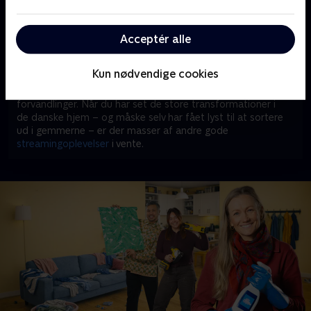
Du kan se de modige familier genvinde kontrollen over
kasserne, præcis hvornår og hvor det passer dig bedst. ‘Vi
Acceptér alle
drukner i rod’ er nemlig fuldt tilgængeligt med både Basis,
Favorit og Favorit + Sport. Det betyder, at du kan se
afsnittene i dit helt eget tempo på farten eller hjemme i
Kun nødvendige cookies
stuen, helt uden at spekulere på ekstra tilkøb.
Du trykker blot play og lader dig inspirere af de store
forvandlinger. Når du har set de store transformationer i
de danske hjem – og måske selv har fået lyst til at sortere
ud i gemmerne – er der masser af andre gode
streamingoplevelser
i vente.