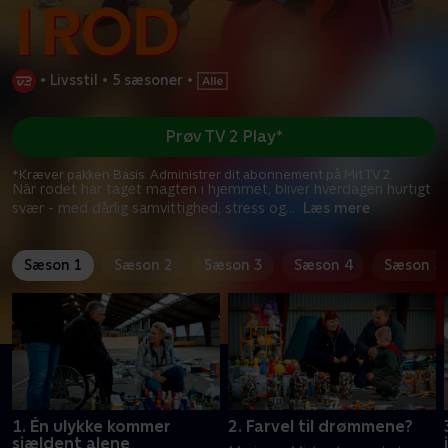
•
Livsstil
•
5 sæsoner
•
Prøv TV 2 Play*
*Kræver pakken Basis. Administrer dit abonnement på Mit TV 2.
Når rodet har taget magten i hjemmet, bliver hverdagen hurtigt
svær - med dårlig samvittighed, stress og
...
Læs mere
Sæson 1
Sæson 2
Sæson 3
Sæson 4
Sæson 5
1. Én ulykke kommer
2. Farvel til drømmene?
sjældent alene