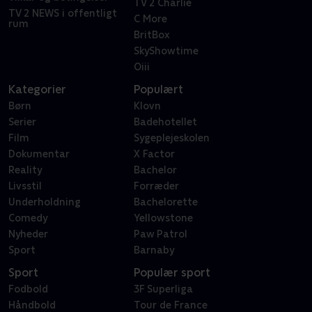
TV 2 Charlie
TV 2 NEWS i offentligt
C More
rum
BritBox
SkyShowtime
Oiii
Kategorier
Populært
Børn
Klovn
Serier
Badehotellet
Film
Sygeplejeskolen
Dokumentar
X Factor
Reality
Bachelor
Livsstil
Forræder
Underholdning
Bachelorette
Comedy
Yellowstone
Nyheder
Paw Patrol
Sport
Barnaby
Sport
Populær sport
Fodbold
3F Superliga
Håndbold
Tour de France