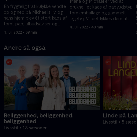
Maria og Michael er ved at
En frygtelig trafikulykke vendte
drukne i et kaos af babyudstyr,
op og ned på Michaells liv, og
tom emballage og gammelt
hans hjem blev ét stort kaos af
legetøj. Vil det lykkes dem at
tomt pap, tilbudsaviser og
sige farvel til halvdelen af deres
4. juli 2022 • 40 min
køkkenmaskiner. Kan teamet
ting?
4. juli 2022 • 39 min
hjælpe?
Andre så også
Beliggenhed, beliggenhed,
Linde på La
beliggenhed
Livsstil • 5 sæs
Livsstil • 18 sæsoner