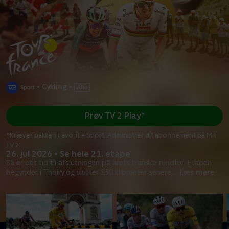
•
Cykling
•
Prøv TV 2 Play*
*Kræver pakken Favorit + Sport. Administrer dit abonnement på Mit
TV 2.
26. jul 2026 • Se hele 21. etape
Så er det tid til afslutningen på årets franske rundtur. Etapen
begynder i Thoiry og slutter 130 kilometer senere
...
Læs mere