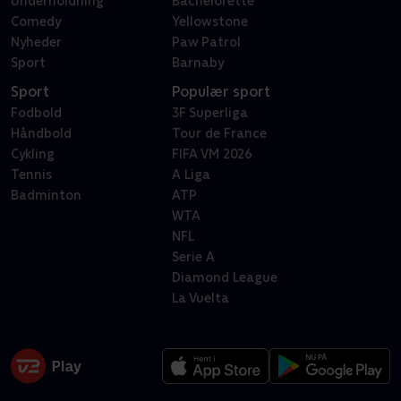
Underholdning
Bachelorette
Comedy
Yellowstone
Nyheder
Paw Patrol
Sport
Barnaby
Sport
Populær sport
Fodbold
3F Superliga
Håndbold
Tour de France
Cykling
FIFA VM 2026
Tennis
A Liga
Badminton
ATP
WTA
NFL
Serie A
Diamond League
La Vuelta