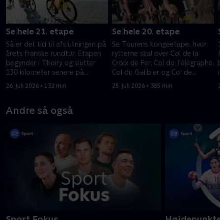
Se hele 21. etape
Se hele 20. etape
Så er det tid til afslutningen på
Se Tourens kongeetape, hvor
årets franske rundtur. Etapen
rytterne skal over Col de la
begynder i Thoiry og slutter
Croix de Fer, Col du Télégraphe,
130 kilometer senere på
Col du Galibier og Col de
Champs-Élysées i Paris.
Sarenne, før afslutningen på
26. juli 2026 • 132 min
25. juli 2026 • 385 min
Alpe d’Huez.
Andre så også
Sport Fokus
Højdepunkt