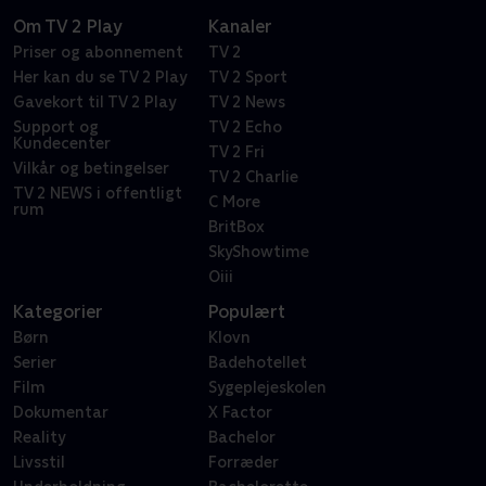
Om TV 2 Play
Kanaler
Priser og abonnement
TV 2
Her kan du se TV 2 Play
TV 2 Sport
Gavekort til TV 2 Play
TV 2 News
Support og
TV 2 Echo
Kundecenter
TV 2 Fri
Vilkår og betingelser
TV 2 Charlie
TV 2 NEWS i offentligt
C More
rum
BritBox
SkyShowtime
Oiii
Kategorier
Populært
Børn
Klovn
Serier
Badehotellet
Film
Sygeplejeskolen
Dokumentar
X Factor
Reality
Bachelor
Livsstil
Forræder