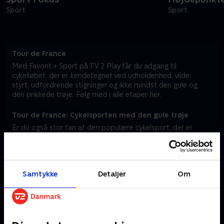
Sport
Sport
Tour de France
Med Favorit + Sport på TV 2 Play får du adgang til
cykelløbet, der er kendetegnet ved udholdenhed, vilde
styrt, udfordrende stigninger og ikke mindst den gule og
den prikkede trøje. Følg med i alle etaper her.
Tour de France: Cykelsporten med den gule trøje
Er du også stor fan af den populære cykelsport, der er
kendetegnet ved både hurtighed, udholdenhed og taktik?
Så er du landet det rette sted. På TV 2 Play kan du nemlig
følge med i det populære løb – lige fra afsløringen af de
nye, spændende etaper til selve cykelløbets startskud.
Samtykke
Detaljer
Om
I Frankrigs smukke landskaber kæmper rytterne mod både
terrænet og ikke mindst hinanden om den ikoniske, gule
førertrøje. Historien om Tour de France strækker sig over
mere end et århundrede, og det er en tradition, der er
kendetegnet ved drama, triumf og uforudsigelighed. De