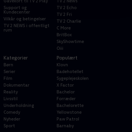
Gavekort til TV 2 Play
TV 2 News
Support og
TV 2 Echo
Kundecenter
TV 2 Fri
Vilkår og betingelser
TV 2 Charlie
TV 2 NEWS i offentligt
C More
rum
BritBox
SkyShowtime
Oiii
Kategorier
Populært
Børn
Klovn
Serier
Badehotellet
Film
Sygeplejeskolen
Dokumentar
X Factor
Reality
Bachelor
Livsstil
Forræder
Underholdning
Bachelorette
Comedy
Yellowstone
Nyheder
Paw Patrol
Sport
Barnaby