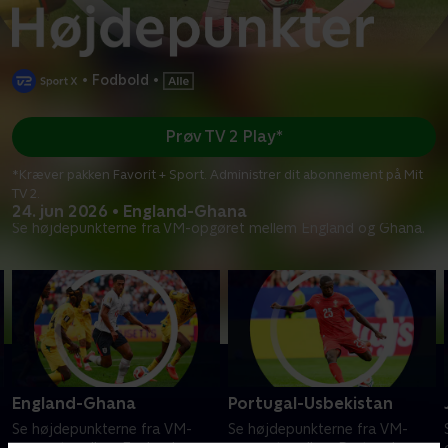
•
Fodbold
•
Prøv TV 2 Play*
*Kræver pakken Favorit + Sport. Administrer dit abonnement på Mit
TV 2.
24. jun 2026 • England-Ghana
Se højdepunkterne fra VM-opgøret mellem England og Ghana.
England-Ghana
Portugal-Usbekistan
Se højdepunkterne fra VM-
Se højdepunkterne fra VM-
opgøret mellem England og
opgøret mellem Portugal og