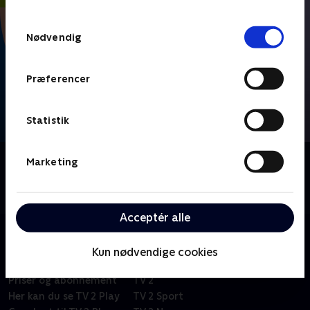
TV 2s privatlivspolitik
.
Samtykkevalg
Nødvendig
Præferencer
Statistik
Om FIFA VM 2026 - Højdepunkter
Marketing
Se højdepunkter fra alle kampe fra VM-fodbold i
Mexico, USA og Canada.
Acceptér alle
Kun nødvendige cookies
Om TV 2 Play
Kanaler
Priser og abonnement
TV 2
Her kan du se TV 2 Play
TV 2 Sport