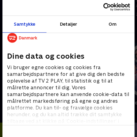
Ghana.
Usbekistan.
24. juni 2026 • 5 min
23. juni 2026 • 5 min
Samtykke
Detaljer
Om
Andre så også
Dine data og cookies
Vi bruger egne cookies og cookies fra
samarbejdspartnere for at give dig den bedste
oplevelse af TV 2 PLAY, til statistik og til at
målrette annoncer til dig. Vores
samarbejdspartnere kan anvende cookie-data til
målrettet markedsføring på egne og andres
Sport Fokus
Højdepunkt
platforme. Du kan til- og fravælge cookies
Sport
Sport
herunder, og du kan altid trække dit samtykke
tilbage ved at klikke på ’Cookie-indstillinger’ i
bunden af siden. Læs mere om hvordan TV 2
behandler dine oplysninger i