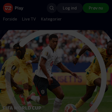
Log ind
Prøv nu
Forside
Live TV
Kategorier