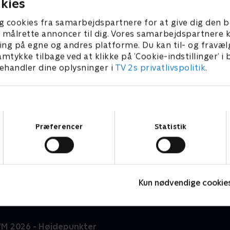
kies
g cookies fra samarbejdspartnere for at give dig den b
l at målrette annoncer til dig. Vores samarbejdspartner
ing på egne og andres platforme. Du kan til- og fravæl
amtykke tilbage ved at klikke på ’Cookie-indstillinger’ i
handler dine oplysninger i
TV 2s privatlivspolitik
.
Samtykkevalg
Præferencer
Statistik
Højdepunkter
Sport
F
Kun nødvendige cookie
VM 2026 - Højdepunkter