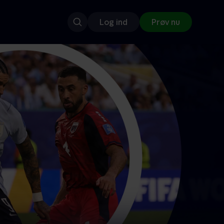
Log ind
Prøv nu