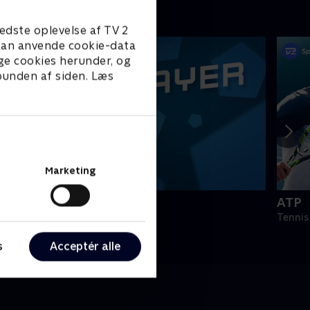
edste oplevelse af TV 2
e kan anvende cookie-data
ge cookies herunder, og
 bunden af siden. Læs
Marketing
PLAYER
ATP
odbold
Tennis
s
Acceptér alle