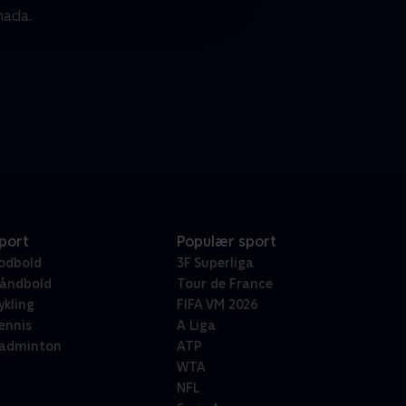
nada.
port
Populær sport
odbold
3F Superliga
åndbold
Tour de France
ykling
FIFA VM 2026
ennis
A Liga
adminton
ATP
WTA
NFL