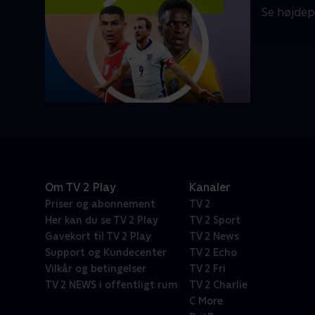
Se højdep
Om TV 2 Play
Kanaler
Priser og abonnement
TV 2
Her kan du se TV 2 Play
TV 2 Sport
Gavekort til TV 2 Play
TV 2 News
Support og Kundecenter
TV 2 Echo
Vilkår og betingelser
TV 2 Fri
TV 2 NEWS i offentligt rum
TV 2 Charlie
C More