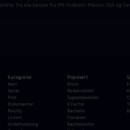
unkter fra alle kampe fra VM-fodbold i Mexico, USA og Ca
Kategorier
Populært
S
Børn
Klovn
F
Serier
Badehotellet
H
Film
Sygeplejeskolen
C
Dokumentar
X Factor
T
Reality
Bachelor
B
Livsstil
Forræder
Underholdning
Bachelorette