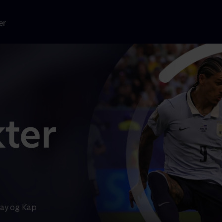
er
ay og Kap