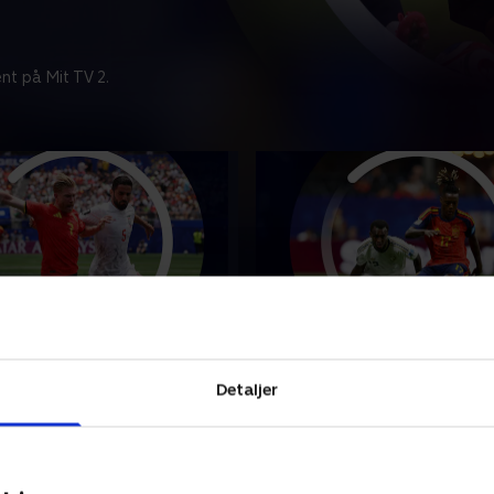
nt på Mit TV 2.
Iran
Spanien-Saudi Arabien
punkterne fra VM-opgøret
Se højdepunkterne fra VM-
Detaljer
lgien og Iran.
mellem Spanien og Saudi Ar
26 • 5 min
21. juni 2026 • 6 min