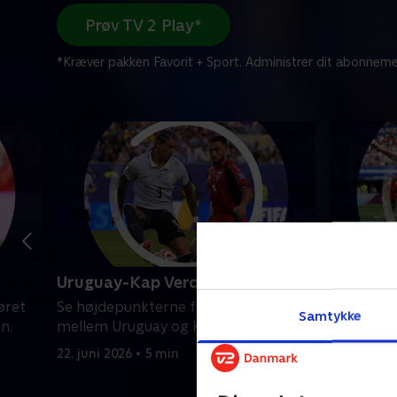
Prøv TV 2 Play*
*Kræver pakken Favorit + Sport. Administrer dit abonneme
Uruguay-Kap Verde
Belgien-
øret
Se højdepunkterne fra VM-opgøret
Se højde
Samtykke
n.
mellem Uruguay og Kap Verde.
mellem Be
22. juni 2026 • 5 min
21. juni 20