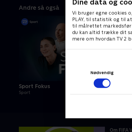
Dine data og coo
Andre så også
Vi bruger egne cookies o
PLAY, til statistik og ti
til målrettet markedsfør
du kan altid trække dit s
mere om hvordan TV 2 be
Nødvendig
Sport Fokus
Sport
Om FIFA 