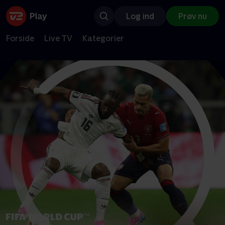
Log ind
Prøv nu
Forside
Live TV
Kategorier