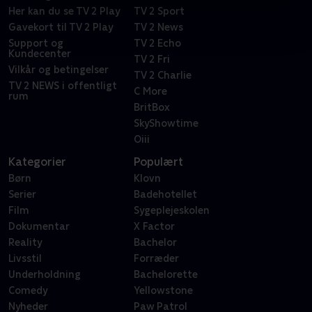
Her kan du se TV 2 Play
TV 2 Sport
Gavekort til TV 2 Play
TV 2 News
Support og
TV 2 Echo
Kundecenter
TV 2 Fri
Vilkår og betingelser
TV 2 Charlie
TV 2 NEWS i offentligt
C More
rum
BritBox
SkyShowtime
Oiii
Kategorier
Populært
Børn
Klovn
Serier
Badehotellet
Film
Sygeplejeskolen
Dokumentar
X Factor
Reality
Bachelor
Livsstil
Forræder
Underholdning
Bachelorette
Comedy
Yellowstone
Nyheder
Paw Patrol