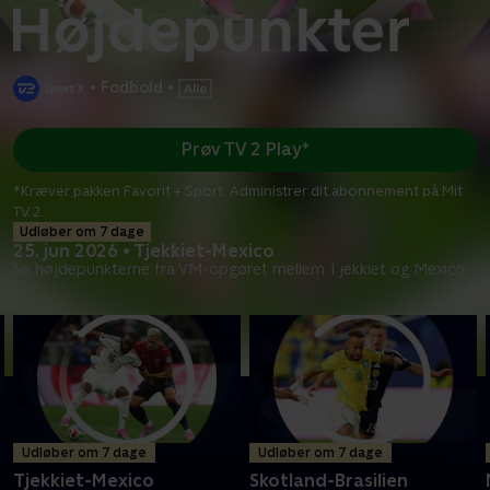
•
Fodbold
•
Prøv TV 2 Play*
*Kræver pakken Favorit + Sport. Administrer dit abonnement på Mit
TV 2.
Udløber om 7 dage
25. jun 2026 • Tjekkiet-Mexico
Se højdepunkterne fra VM-opgøret mellem Tjekkiet og Mexico.
Udløber om 7 dage
Udløber om 7 dage
Tjekkiet-Mexico
Skotland-Brasilien