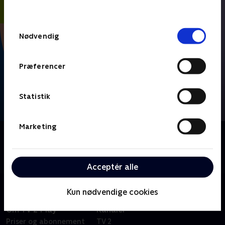
behandler dine oplysninger i
TV 2s privatlivspolitik
.
Samtykkevalg
Nødvendig
Præferencer
Statistik
Marketing
Om FIFA VM 2026 - Højdepunkter
Se højdepunkter fra alle kampe fra VM-fodbold i
Mexico, USA og Canada.
Acceptér alle
Kun nødvendige cookies
Om TV 2 Play
Kanaler
Priser og abonnement
TV 2