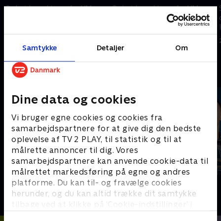
Se højdepunkterne fra VM-
Se højdepunkterne fra VM-
opgøret mellem Tjekkiet og
opgøret mellem Skotland og
Mexico.
Brasilien.
25. juni 2026 • 5 min
25. juni 2026 • 5 min
Samtykke
Detaljer
Om
Andre så også
Dine data og cookies
Vi bruger egne cookies og cookies fra
samarbejdspartnere for at give dig den bedste
oplevelse af TV 2 PLAY, til statistik og til at
målrette annoncer til dig. Vores
samarbejdspartnere kan anvende cookie-data til
målrettet markedsføring på egne og andres
platforme. Du kan til- og fravælge cookies
Sport Fokus
PLAYER
herunder, og du kan altid trække dit samtykke
Sport
Fodbold
tilbage ved at klikke på ’Cookie-indstillinger’ i
bunden af siden. Læs mere om hvordan TV 2