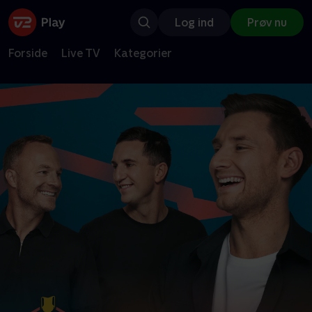
Log ind
Prøv nu
Forside
Live TV
Kategorier