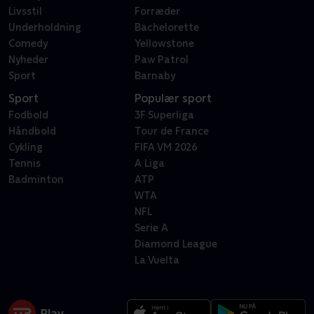
Livsstil
Forræder
Underholdning
Bachelorette
Comedy
Yellowstone
Nyheder
Paw Patrol
Sport
Barnaby
Sport
Populær sport
Fodbold
3F Superliga
Håndbold
Tour de France
Cykling
FIFA VM 2026
Tennis
A Liga
Badminton
ATP
WTA
NFL
Serie A
Diamond League
La Vuelta