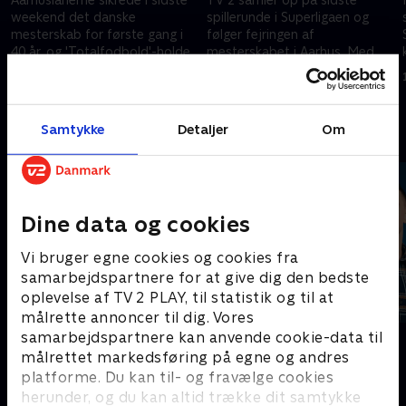
weekend det danske
spillerunde i Superligaen og
mesterskab for første gang i
følger fejringen af
40 år, og 'Totalfodbold'-holdet
mesterskabet i Aarhus. Med
er med til festen fra stadion i
Jesper Amter, Lars Jakobsen
17. maj 2026 • 163 min
17. maj 2026 • 101 min
Vejlby.
og Jonas Hebo.
Samtykke
Detaljer
Om
Andre så også
Dine data og cookies
Vi bruger egne cookies og cookies fra
samarbejdspartnere for at give dig den bedste
oplevelse af TV 2 PLAY, til statistik og til at
målrette annoncer til dig. Vores
samarbejdspartnere kan anvende cookie-data til
Serie A
PLAYER
målrettet markedsføring på egne og andres
Fodbold
Fodbold
platforme. Du kan til- og fravælge cookies
herunder, og du kan altid trække dit samtykke