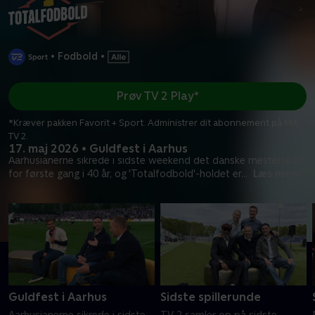
•
Fodbold
•
Prøv TV 2 Play*
*Kræver pakken Favorit + Sport. Administrer dit abonnement på Mit
TV 2.
17. maj 2026 • Guldfest i Aarhus
Aarhusianerne sikrede i sidste weekend det danske mesterskab
for første gang i 40 år, og 'Totalfodbold'-holdet er
...
Læs mere
Guldfest i Aarhus
Sidste spillerunde
Aarhusianerne sikrede i sidste
TV 2 samler op på sidste