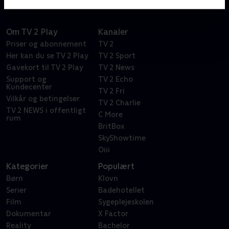
Om TV 2 Play
Kanaler
Priser og abonnement
TV 2
Her kan du se TV 2 Play
TV 2 Sport
Gavekort til TV 2 Play
TV 2 News
Support og
TV 2 Echo
Kundecenter
TV 2 Fri
Vilkår og betingelser
TV 2 Charlie
TV 2 NEWS i offentligt
C More
rum
BritBox
SkyShowtime
Oiii
Kategorier
Populært
Børn
Klovn
Serier
Badehotellet
Film
Sygeplejeskolen
Dokumentar
X Factor
Reality
Bachelor