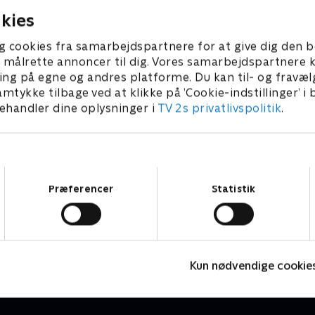
kies
g cookies fra samarbejdspartnere for at give dig den b
l at målrette annoncer til dig. Vores samarbejdspartner
ing på egne og andres platforme. Du kan til- og fravæl
amtykke tilbage ved at klikke på ’Cookie-indstillinger’ i
handler dine oplysninger i
TV 2s privatlivspolitik
.
Samtykkevalg
Præferencer
Statistik
Vinter-OL - Snowboard
P
Snowboard
C
Kun nødvendige cookie