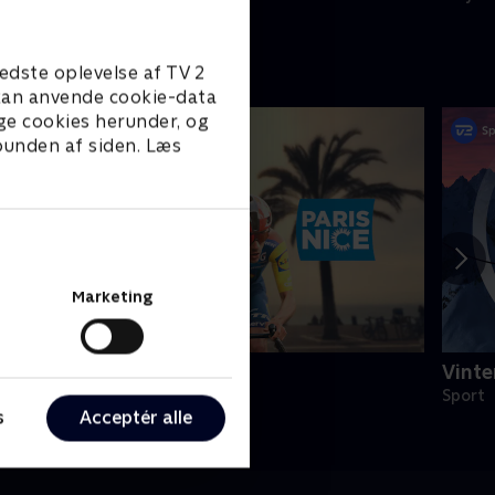
edste oplevelse af TV 2
e kan anvende cookie-data
ge cookies herunder, og
 bunden af siden. Læs
Marketing
aris-Nice
Vinte
ykling
Sport
s
Acceptér alle