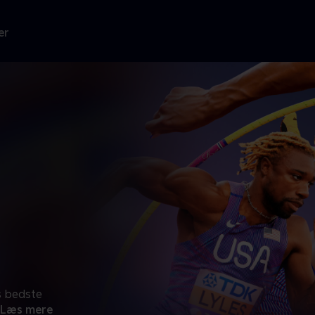
er
s bedste
Læs mere