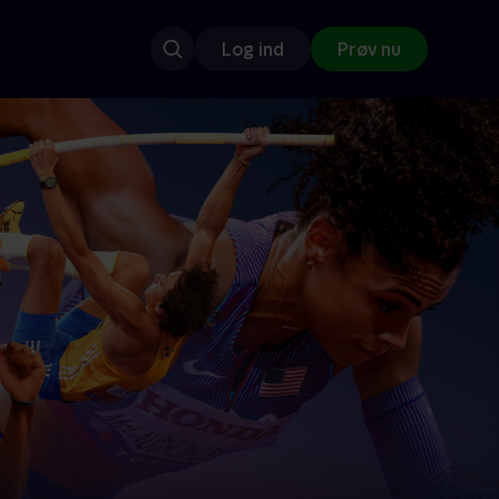
Log ind
Prøv nu