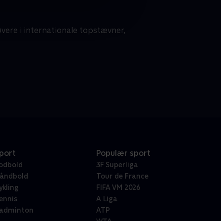
vere i internationale topstævner,
port
Populær sport
odbold
3F Superliga
åndbold
Tour de France
ykling
FIFA VM 2026
ennis
A Liga
adminton
ATP