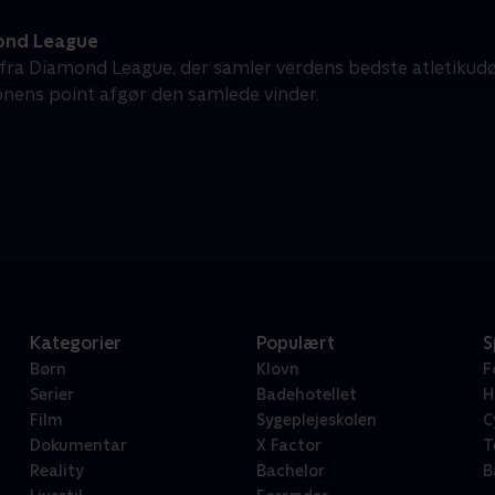
ond League
k fra Diamond League, der samler verdens bedste atletikudø
nens point afgør den samlede vinder.
Kategorier
Populært
S
Børn
Klovn
F
Serier
Badehotellet
H
Film
Sygeplejeskolen
C
Dokumentar
X Factor
T
Reality
Bachelor
B