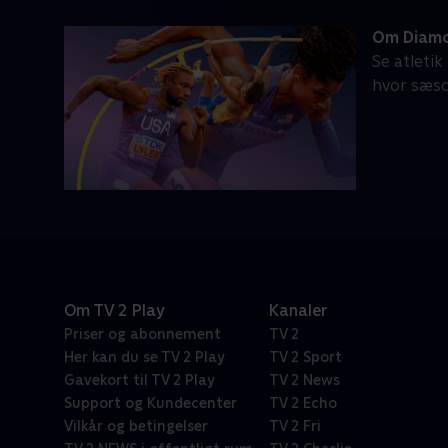
Om Diam
Se atleti
hvor sæso
Om TV 2 Play
Kanaler
Priser og abonnement
TV 2
Her kan du se TV 2 Play
TV 2 Sport
Gavekort til TV 2 Play
TV 2 News
Support og Kundecenter
TV 2 Echo
Vilkår og betingelser
TV 2 Fri