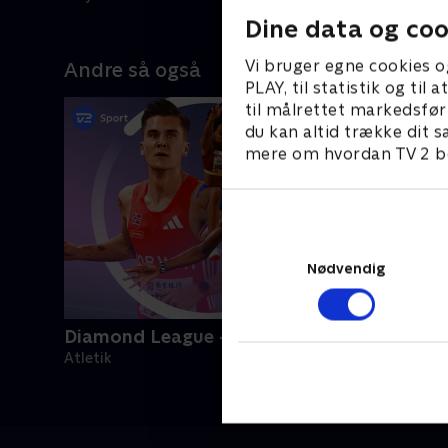
Dine data og coo
Vi bruger egne cookies o
Andre så også
PLAY, til statistik og ti
til målrettet markedsfør
du kan altid trække dit s
mere om hvordan TV 2 be
Nødvendig
Diamond League - Højdepunkter
Atletik