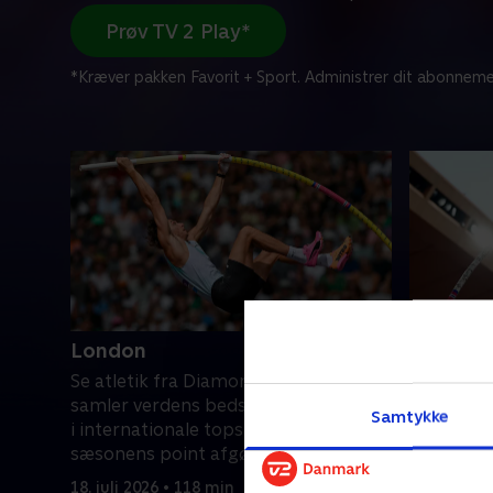
Prøv TV 2 Play*
*Kræver pakken Favorit + Sport. Administrer dit abonneme
London
Monaco
Se atletik fra Diamond League, der
Se atleti
samler verdens bedste atletikudøvere
samler ve
Samtykke
i internationale topstævner, hvor
i interna
sæsonens point afgør den samlede
sæsonens
vinder.
vinder.
18. juli 2026 • 118 min
10. juli 20