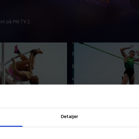
nt på Mit TV 2.
Eugene
k fra Diamond League, der
Se atletik fra Diamond Leag
rdens bedste atletikudøvere
samler verdens bedste atle
Detaljer
tionale topstævner, hvor
i internationale topstævner,
 point afgør den samlede
sæsonens point afgør den 
vinder.
26 • 118 min
4. juli 2026 • 118 min