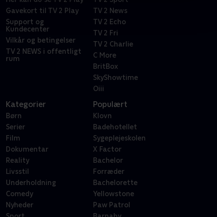
Gavekort til TV 2 Play
TV 2 News
Support og
TV 2 Echo
Kundecenter
TV 2 Fri
Vilkår og betingelser
TV 2 Charlie
TV 2 NEWS i offentligt
C More
rum
BritBox
SkyShowtime
Oiii
Kategorier
Populært
Børn
Klovn
Serier
Badehotellet
Film
Sygeplejeskolen
Dokumentar
X Factor
Reality
Bachelor
Livsstil
Forræder
Underholdning
Bachelorette
Comedy
Yellowstone
Nyheder
Paw Patrol
Sport
Barnaby