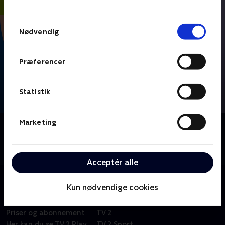
behandler dine oplysninger i
TV 2s privatlivspolitik
.
Samtykkevalg
Nødvendig
Præferencer
Statistik
Marketing
Om FIFA VM 2026 - Højdepunkter
Se højdepunkter fra alle kampe fra VM-fodbold i
Mexico, USA og Canada.
Acceptér alle
Kun nødvendige cookies
Om TV 2 Play
Kanaler
Priser og abonnement
TV 2
Her kan du se TV 2 Play
TV 2 Sport