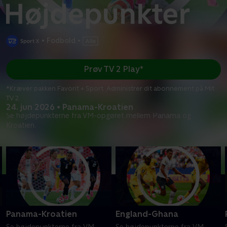
•
Fodbold
•
Prøv TV 2 Play*
*Kræver pakken Favorit + Sport. Administrer dit abonnement på Mit
TV 2.
24. jun 2026 • Panama-Kroatien
Se højdepunkterne fra VM-opgøret mellem Panama og
Kroatien.
Panama-Kroatien
England-Ghana
Se højdepunkterne fra VM-
Se højdepunkterne fra VM-