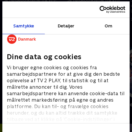
opgøret mellem Panama og
opgøret mellem England og
Kroatien.
Ghana.
24. juni 2026 • 5 min
24. juni 2026 • 5 min
Samtykke
Detaljer
Om
Andre så også
Dine data og cookies
Vi bruger egne cookies og cookies fra
samarbejdspartnere for at give dig den bedste
oplevelse af TV 2 PLAY, til statistik og til at
målrette annoncer til dig. Vores
samarbejdspartnere kan anvende cookie-data til
målrettet markedsføring på egne og andres
Sport Fokus
Højdepunkt
platforme. Du kan til- og fravælge cookies
Sport
Sport
herunder, og du kan altid trække dit samtykke
tilbage ved at klikke på ’Cookie-indstillinger’ i
bunden af siden. Læs mere om hvordan TV 2