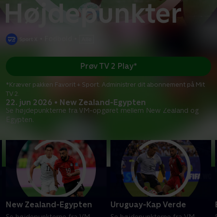
•
Fodbold
•
Prøv TV 2 Play*
*Kræver pakken Favorit + Sport. Administrer dit abonnement på Mit
TV 2.
22. jun 2026 • New Zealand-Egypten
Se højdepunkterne fra VM-opgøret mellem New Zealand og
Egypten.
New Zealand-Egypten
Uruguay-Kap Verde
Se højdepunkterne fra VM-
Se højdepunkterne fra VM-