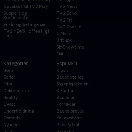
Gavekort til TV 2 Play
TV 2 News
Support og
TV 2 Echo
Kundecenter
TV 2 Fri
Vilkår og betingelser
TV 2 Charlie
TV 2 NEWS i offentligt
C More
rum
BritBox
SkyShowtime
Oiii
Kategorier
Populært
Børn
Klovn
Serier
Badehotellet
Film
Sygeplejeskolen
Dokumentar
X Factor
Reality
Bachelor
Livsstil
Forræder
Underholdning
Bachelorette
Comedy
Yellowstone
Nyheder
Paw Patrol
Sport
Barnaby