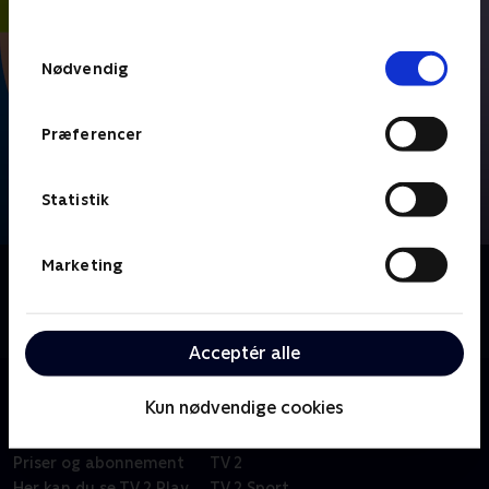
behandler dine oplysninger i
TV 2s privatlivspolitik
.
Samtykkevalg
Nødvendig
Præferencer
Statistik
Marketing
Om FIFA VM 2026 - Højdepunkter
Se højdepunkter fra alle kampe fra VM-fodbold i
Mexico, USA og Canada.
Acceptér alle
Kun nødvendige cookies
Om TV 2 Play
Kanaler
Priser og abonnement
TV 2
Her kan du se TV 2 Play
TV 2 Sport