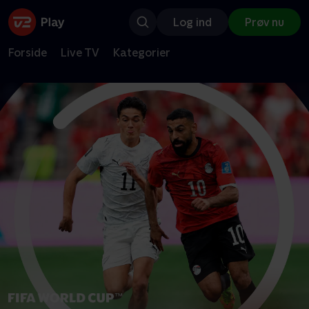
Log ind
Prøv nu
Forside
Live TV
Kategorier