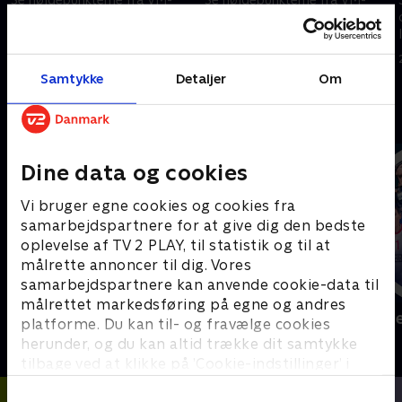
opgøret mellem New Zealand
opgøret mellem Uruguay og
og Egypten.
Kap Verde.
22. juni 2026 • 5 min
22. juni 2026 • 5 min
Samtykke
Detaljer
Om
Andre så også
Dine data og cookies
Vi bruger egne cookies og cookies fra
samarbejdspartnere for at give dig den bedste
oplevelse af TV 2 PLAY, til statistik og til at
målrette annoncer til dig. Vores
samarbejdspartnere kan anvende cookie-data til
målrettet markedsføring på egne og andres
Sport Fokus
Højdepunkt
platforme. Du kan til- og fravælge cookies
Sport
Sport
herunder, og du kan altid trække dit samtykke
tilbage ved at klikke på ’Cookie-indstillinger’ i
bunden af siden. Læs mere om hvordan TV 2