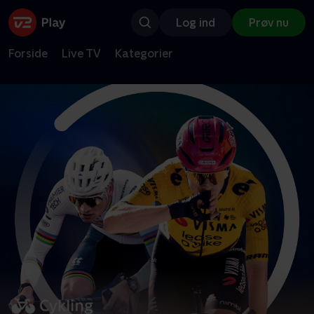
Log ind
Prøv nu
Forside
Live TV
Kategorier