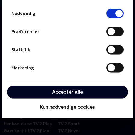
TV 2s privatlivspolitik
.
Samtykkevalg
Nødvendig
Præferencer
Statistik
Om Cykling - Højdepunkter
Marketing
Se højdepunkter fra de største klassikere, endagsløb,
ugelange etapeløb, banecykling og cyklecross.
Acceptér alle
Kun nødvendige cookies
Om TV 2 Play
Kanaler
Priser og abonnement
TV 2
Her kan du se TV 2 Play
TV 2 Sport
Gavekort til TV 2 Play
TV 2 News