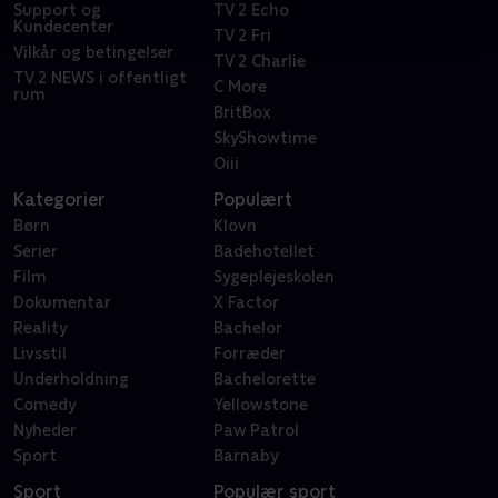
Support og
TV 2 Echo
Kundecenter
TV 2 Fri
Vilkår og betingelser
TV 2 Charlie
TV 2 NEWS i offentligt
C More
rum
BritBox
SkyShowtime
Oiii
Kategorier
Populært
Børn
Klovn
Serier
Badehotellet
Film
Sygeplejeskolen
Dokumentar
X Factor
Reality
Bachelor
Livsstil
Forræder
Underholdning
Bachelorette
Comedy
Yellowstone
Nyheder
Paw Patrol
Sport
Barnaby
Sport
Populær sport