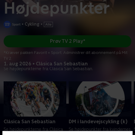
•
Cykling
•
Prøv TV 2 Play*
*Kræver pakken Favorit + Sport. Administrer dit abonnement på Mit
TV 2.
1. aug 2026 • Clásica San Sebastian
Se højdepunkterne fra Clásica San Sebastian.
Clásica San Sebastian
DM i landevejscykling (k)
Se højdepunkterne fra Clásica
Se højdepunkter fra kvindernes
San Sebastian.
DM i landevejscykling.