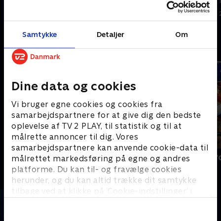
1. august 2026 • 7 min
28. juni 2026 • 6 min
Samtykke
Detaljer
Om
Andre så også
Dine data og cookies
Vi bruger egne cookies og cookies fra
samarbejdspartnere for at give dig den bedste
oplevelse af TV 2 PLAY, til statistik og til at
målrette annoncer til dig. Vores
samarbejdspartnere kan anvende cookie-data til
Cykling
VM i cyklecr
målrettet markedsføring på egne og andres
Cykling
Cykling
platforme. Du kan til- og fravælge cookies
herunder, og du kan altid trække dit samtykke
tilbage ved at klikke på ’Cookie-indstillinger’ i
bunden af siden. Læs mere om hvordan TV 2
behandler dine oplysninger i