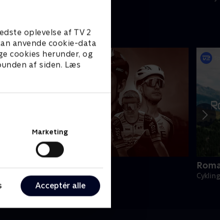
edste oplevelse af TV 2
e kan anvende cookie-data
ge cookies herunder, og
 bunden af siden. Læs
Marketing
atalonien Rundt
Roma
ykling
Cyklin
s
Acceptér alle