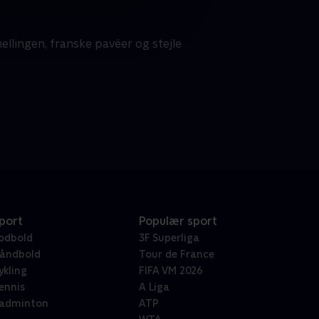
ellingen, franske pavéer og stejle
port
Populær sport
odbold
3F Superliga
åndbold
Tour de France
ykling
FIFA VM 2026
ennis
A Liga
adminton
ATP