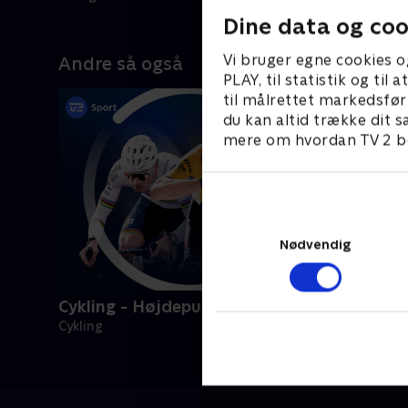
Dine data og coo
Vi bruger egne cookies o
Andre så også
PLAY, til statistik og ti
til målrettet markedsfør
du kan altid trække dit s
mere om hvordan TV 2 be
Nødvendig
Cykling - Højdepunkter
Cykling