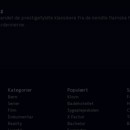
ng
 andet de prestigefyldte klassikere fra de kendte flamske h
 Ardennerne.
Kategorier
Populært
S
Børn
Klovn
F
Serier
Badehotellet
H
Film
Sygeplejeskolen
C
Dokumentar
X Factor
T
Reality
Bachelor
B