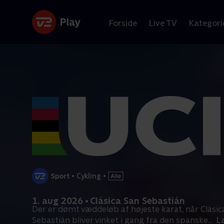
Forside
Live TV
Kategori
•
Cykling
•
1. aug 2026 • Clásica San Sebastián
Der er dømt væddeløb af højeste karat, når Clásic
Sebastián bliver vinket i gang fra den spanske
...
L