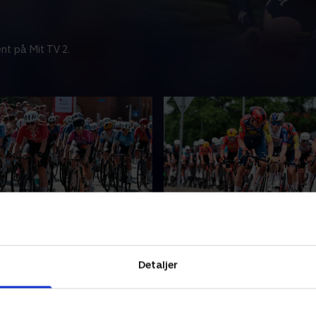
nt på Mit TV 2.
devejscykling (k)
DM i landevejscykling (
s DM i landevejscykling
Herrernes DM i landevejscyk
218 kilometer i og omkring
byder på 218 kilometer i o
Detaljer
hvor der skal kæmpes om
Herning, hvor der skal kæ
retten til at bære
sejren og retten til at bære
strøjen det næste år.
dannebrogstrøjen det næste
26 • 151 min
28. juni 2026 • 299 min