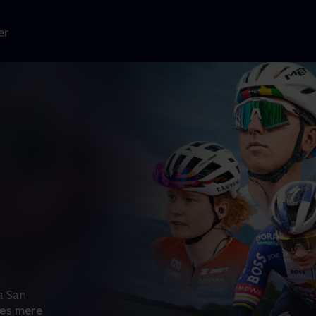
er
a San
æs mere