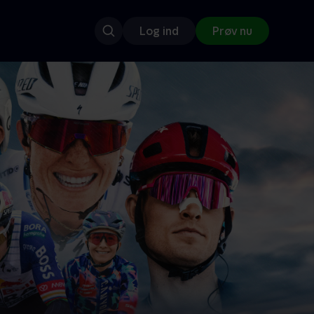
Log ind
Prøv nu