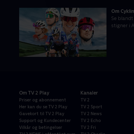
Om Cykli
Se blandt
stigner i
Om TV 2 Play
Kanaler
Priser og abonnement
TV 2
Her kan du se TV 2 Play
TV 2 Sport
Gavekort til TV 2 Play
TV 2 News
Support og Kundecenter
TV 2 Echo
Vilkår og betingelser
TV 2 Fri