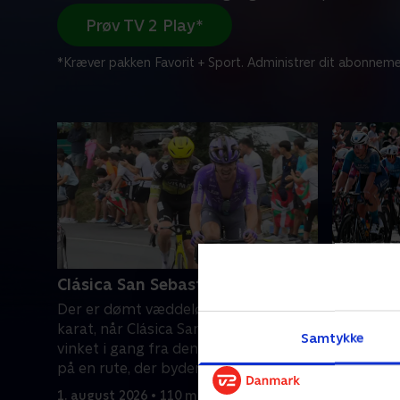
Prøv TV 2 Play*
*Kræver pakken Favorit + Sport. Administrer dit abonneme
Clásica San Sebastián
DM i lan
Der er dømt væddeløb af højeste
Kvinderne
karat, når Clásica San Sebastián bliver
byder på 
Samtykke
vinket i gang fra den spanske kystby
Herning, 
på en rute, der byder på masser af
sejren og 
højdemeter.
dannebrog
1. august 2026 • 110 min
28. juni 20