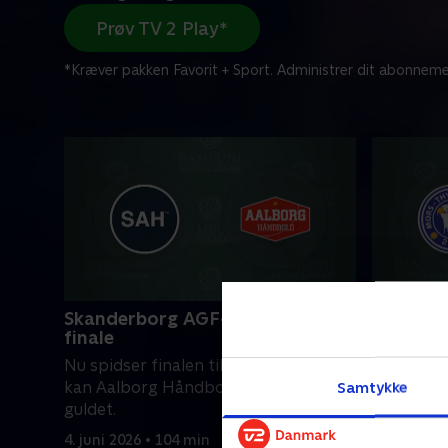
Prøv TV 2 Play*
*Kræver pakken Favorit + Sport. Administrer dit abonneme
Skanderborg AGF-Aalborg, 2.
Mors-Th
finale
I dag brag
Nu spidser finalen til: Med en sejr her
bronzeka
kan Aalborg Håndbold sikre sig DM-
Samtykke
første ka
guldet.
opgør på
4. juni 2026 • 104 min
4. juni 202