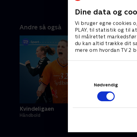
Dine data og coo
Vi bruger egne cookies o
Andre så også
PLAY, til statistik og ti
til målrettet markedsfør
du kan altid trække dit s
mere om hvordan TV 2 be
Nødvendig
Kvindeligaen
Håndbold