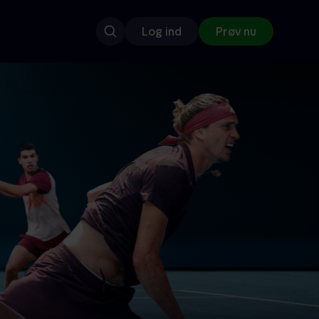
Log ind
Prøv nu