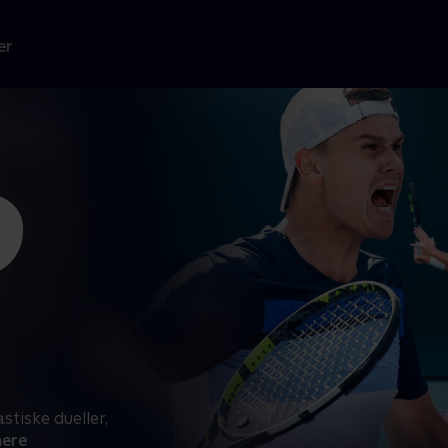
er
stiske dueller,
ere