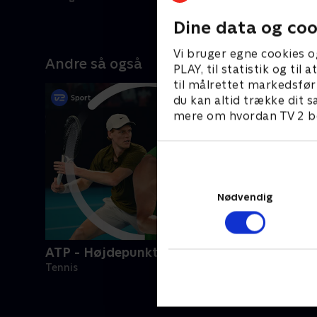
Dine data og coo
Vi bruger egne cookies o
Andre så også
PLAY, til statistik og ti
til målrettet markedsfør
du kan altid trække dit s
mere om hvordan TV 2 be
Nødvendig
ATP - Højdepunkter
Tennis