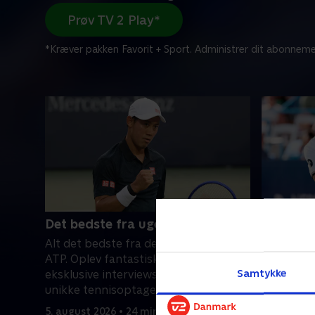
Prøv TV 2 Play*
*Kræver pakken Favorit + Sport. Administrer dit abonneme
Det bedste fra ugens runde
Fritz-Jo
Alt det bedste fra den sidste uges
Så danner
ATP. Oplev fantastiske dueller,
baner i 
Samtykke
eksklusive interviews og masser af
yoptennis
unikke tennisoptagelser.
Shelton o
5. august 2026 • 24 min
3. august 