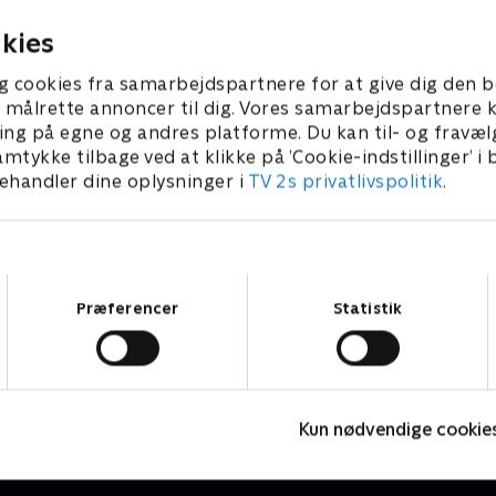
kies
g cookies fra samarbejdspartnere for at give dig den b
l at målrette annoncer til dig. Vores samarbejdspartner
ing på egne og andres platforme. Du kan til- og fravæl
amtykke tilbage ved at klikke på ’Cookie-indstillinger’ i
handler dine oplysninger i
TV 2s privatlivspolitik
.
Samtykkevalg
Præferencer
Statistik
Andrey Rublev: Breaking Back
H
2025 • Tennis • 29 min
S
Kun nødvendige cookie