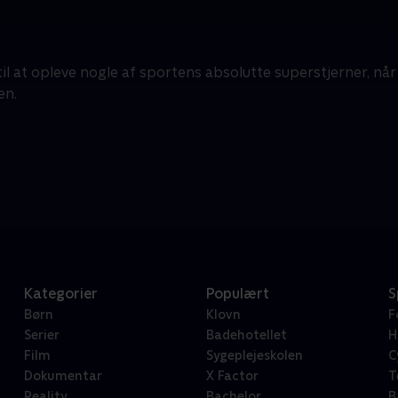
il at opleve nogle af sportens absolutte superstjerner, når
en.
Kategorier
Populært
S
Børn
Klovn
F
Serier
Badehotellet
H
Film
Sygeplejeskolen
C
Dokumentar
X Factor
T
Reality
Bachelor
B