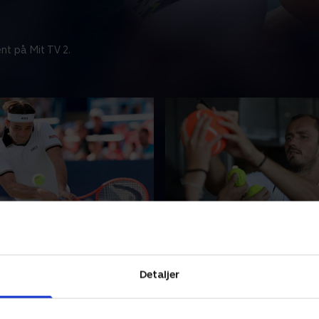
nt på Mit TV 2.
dar, finale, Washington
Det bedste fra ugens ru
 de ikoniske hurtige blå
Alt det bedste fra den sidst
Washington igen rammen om
ATP. Oplev fantastiske duelle
Detaljer
. Felix Auger-Alissime, Ben
eksklusive interviews og ma
g Alex de Minaur er med.
unikke tennisoptagelser.
2026 • 140 min
29. juli 2026 • 25 min