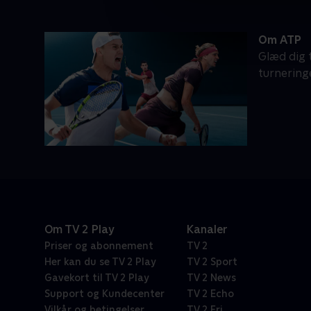
Om ATP
Glæd dig t
turnering
Om TV 2 Play
Kanaler
Priser og abonnement
TV 2
Her kan du se TV 2 Play
TV 2 Sport
Gavekort til TV 2 Play
TV 2 News
Support og Kundecenter
TV 2 Echo
Vilkår og betingelser
TV 2 Fri