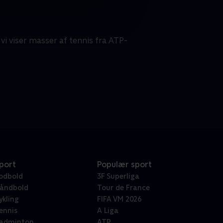
 vi viser masser af tennis fra ATP-
port
Populær sport
odbold
3F Superliga
åndbold
Tour de France
ykling
FIFA VM 2026
ennis
A Liga
adminton
ATP