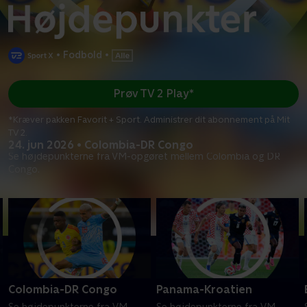
•
Fodbold
•
Prøv TV 2 Play*
*Kræver pakken Favorit + Sport. Administrer dit abonnement på Mit
TV 2.
24. jun 2026 • Colombia-DR Congo
Se højdepunkterne fra VM-opgøret mellem Colombia og DR
Congo.
Colombia-DR Congo
Panama-Kroatien
Se højdepunkterne fra VM-
Se højdepunkterne fra VM-