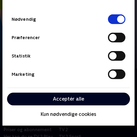
behandler dine oplysninger i
TV 2s privatlivspolitik
.
Samtykkevalg
Nødvendig
Præferencer
Statistik
Marketing
Om FIFA VM 2026 - Højdepunkter
Se højdepunkter fra alle kampe fra VM-fodbold i
Mexico, USA og Canada.
Acceptér alle
Kun nødvendige cookies
Om TV 2 Play
Kanaler
Priser og abonnement
TV 2
Her kan du se TV 2 Play
TV 2 Sport