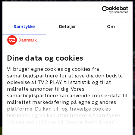
opgøret mellem Colombia og
opgøret mellem Panama og
DR Congo.
Kroatien.
24. juni 2026 • 5 min
24. juni 2026 • 5 min
Samtykke
Detaljer
Om
Andre så også
Dine data og cookies
Vi bruger egne cookies og cookies fra
samarbejdspartnere for at give dig den bedste
oplevelse af TV 2 PLAY, til statistik og til at
målrette annoncer til dig. Vores
samarbejdspartnere kan anvende cookie-data til
målrettet markedsføring på egne og andres
Sport Fokus
Højdepunkt
platforme. Du kan til- og fravælge cookies
Sport
Sport
herunder, og du kan altid trække dit samtykke
tilbage ved at klikke på ’Cookie-indstillinger’ i
bunden af siden. Læs mere om hvordan TV 2