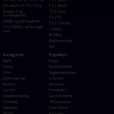
Gavekort til TV 2 Play
TV 2 News
Support og
TV 2 Echo
Kundecenter
TV 2 Fri
Vilkår og betingelser
TV 2 Charlie
TV 2 NEWS i offentligt
C More
rum
BritBox
SkyShowtime
Oiii
Kategorier
Populært
Børn
Klovn
Serier
Badehotellet
Film
Sygeplejeskolen
Dokumentar
X Factor
Reality
Bachelor
Livsstil
Forræder
Underholdning
Bachelorette
Comedy
Yellowstone
Nyheder
Paw Patrol
Sport
Barnaby