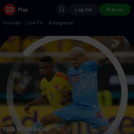
Log ind
Prøv nu
Forside
Live TV
Kategorier