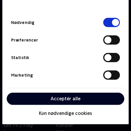
behandler dine oplysninger i
TV 2s privatlivspolitik
.
Samtykkevalg
Nødvendig
Præferencer
Statistik
Marketing
Om TV MIDTVEST
Se 19.30-nyhederne fra TV MIDTVEST.
Acceptér alle
Kun nødvendige cookies
Om TV 2 Play
Kanaler