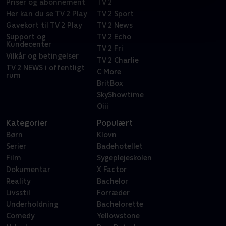
Priser og abonnement
TV 2
Her kan du se TV 2 Play
TV 2 Sport
Gavekort til TV 2 Play
TV 2 News
Support og
TV 2 Echo
Kundecenter
TV 2 Fri
Vilkår og betingelser
TV 2 Charlie
TV 2 NEWS i offentligt
C More
rum
BritBox
SkyShowtime
Oiii
Kategorier
Populært
Børn
Klovn
Serier
Badehotellet
Film
Sygeplejeskolen
Dokumentar
X Factor
Reality
Bachelor
Livsstil
Forræder
Underholdning
Bachelorette
Comedy
Yellowstone