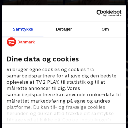
Tilføjet i går
4. august
5. august
Se 19.30-nyhederne fra TV
Se 19.30-nyhederne fra TV
MIDTVEST.
Samtykke
Detaljer
Om
MIDTVEST.
4. august 2026 • 22 min
I går • 22 min
Andre så også
Dine data og cookies
Vi bruger egne cookies og cookies fra
samarbejdspartnere for at give dig den bedste
oplevelse af TV 2 PLAY, til statistik og til at
målrette annoncer til dig. Vores
samarbejdspartnere kan anvende cookie-data til
målrettet markedsføring på egne og andres
platforme. Du kan til- og fravælge cookies
herunder, og du kan altid trække dit samtykke
19 News
Sporten - se
tilbage ved at klikke på ’Cookie-indstillinger’ i
Nyheder
Nyheder & Maga
bunden af siden. Læs mere om hvordan TV 2