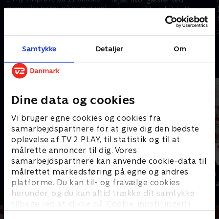
gymnasier peget på et markant
ankomst til hotellet bytter
fald i elevernes skriftlige
deres smartphone ud med en
eksamenskarakterer, skriver
simpel telefon og et
25. juni 2026 • 115 min
Politiken,
digitalkamera.
26. juni 2026 • 114 min
Samtykke
Detaljer
Om
Andre så også
Dine data og cookies
Vi bruger egne cookies og cookies fra
samarbejdspartnere for at give dig den bedste
oplevelse af TV 2 PLAY, til statistik og til at
målrette annoncer til dig. Vores
samarbejdspartnere kan anvende cookie-data til
målrettet markedsføring på egne og andres
Presselogen
Kampen om
platforme. Du kan til- og fravælge cookies
Nyheder & Magasiner
Nyheder & Maga
herunder, og du kan altid trække dit samtykke
tilbage ved at klikke på ’Cookie-indstillinger’ i
bunden af siden. Læs mere om hvordan TV 2