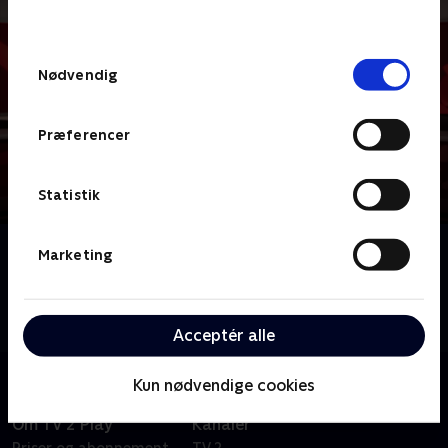
behandler dine oplysninger i
TV 2s privatlivspolitik
.
Samtykkevalg
Nødvendig
Præferencer
Statistik
Om News & Co.
Marketing
Veloplagte værter og gode gæster serverer dagens
største historier på en måde, hvor der er mulighed
for fordybelse og debat.
Acceptér alle
Kun nødvendige cookies
Om TV 2 Play
Kanaler