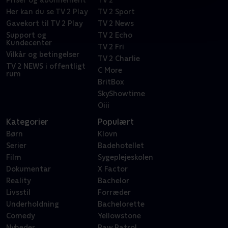
Priser og abonnement
TV 2
Her kan du se TV 2 Play
TV 2 Sport
Gavekort til TV 2 Play
TV 2 News
Support og
TV 2 Echo
Kundecenter
TV 2 Fri
Vilkår og betingelser
TV 2 Charlie
TV 2 NEWS i offentligt
C More
rum
BritBox
SkyShowtime
Oiii
Kategorier
Populært
Børn
Klovn
Serier
Badehotellet
Film
Sygeplejeskolen
Dokumentar
X Factor
Reality
Bachelor
Livsstil
Forræder
Underholdning
Bachelorette
Comedy
Yellowstone
Nyheder
Paw Patrol