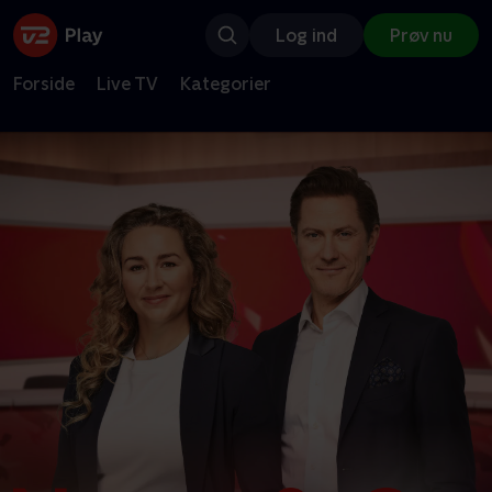
Log ind
Prøv nu
Forside
Live TV
Kategorier