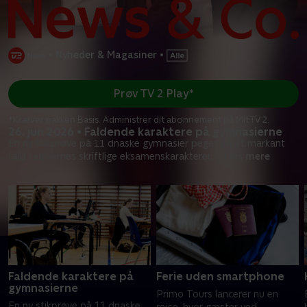
•
Nyheder & Magasiner
•
Prøv TV 2 Play*
*Kræver pakken Basis. Administrer dit abonnement på Mit TV 2.
26. jun 2026 • Faldende karaktere på gymnasierne
En ny stikprøve på 11 dnaske gymnasier peget på et markant
fald i elevernes skriftlige eksamenskarakterer,
...
Læs mere
Faldende karaktere på
Ferie uden smartphone
gymnasierne
Primo Tours lancerer nu en
En ny stikprøve på 11 dnaske
rejse, hvor gæster ved