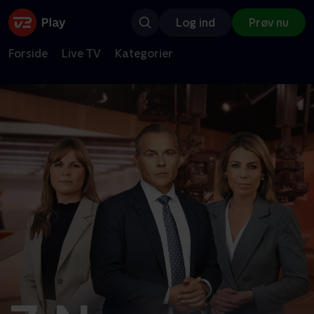
Log ind
Prøv nu
Forside
Live TV
Kategorier