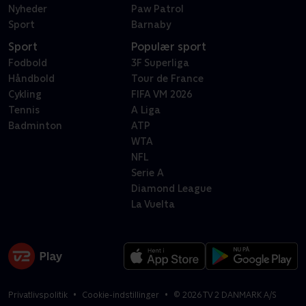
Nyheder
Paw Patrol
Sport
Barnaby
Sport
Populær sport
Fodbold
3F Superliga
Håndbold
Tour de France
Cykling
FIFA VM 2026
Tennis
A Liga
Badminton
ATP
WTA
NFL
Serie A
Diamond League
La Vuelta
Privatlivspolitik
Cookie-indstillinger
©
2026
TV 2 DANMARK A/S