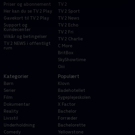
Priser og abonnement
TV 2
Her kan du se TV 2 Play
TV 2 Sport
Gavekort til TV 2 Play
TV 2 News
Support og
TV 2 Echo
Kundecenter
TV 2 Fri
Vilkår og betingelser
TV 2 Charlie
TV 2 NEWS i offentligt
C More
rum
BritBox
SkyShowtime
Oiii
Kategorier
Populært
Børn
Klovn
Serier
Badehotellet
Film
Sygeplejeskolen
Dokumentar
X Factor
Reality
Bachelor
Livsstil
Forræder
Underholdning
Bachelorette
Comedy
Yellowstone