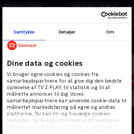
Blå partier kritiserer
Trump afviser mangel på
regeringens finansieringsplan.
ammunition. Få seneste
Få seneste nyheder fra både
nyheder fra både Danmark og
Danmark og udlandet i 7 News.
udlandet i 7 News.
I dag • 25 min
I går • 6 min
Samtykke
Detaljer
Om
Andre så også
Dine data og cookies
Vi bruger egne cookies og cookies fra
samarbejdspartnere for at give dig den bedste
oplevelse af TV 2 PLAY, til statistik og til at
målrette annoncer til dig. Vores
samarbejdspartnere kan anvende cookie-data til
målrettet markedsføring på egne og andres
12 News
19 News
platforme. Du kan til- og fravælge cookies
Nyheder
Nyheder
herunder, og du kan altid trække dit samtykke
tilbage ved at klikke på ’Cookie-indstillinger’ i
bunden af siden. Læs mere om hvordan TV 2