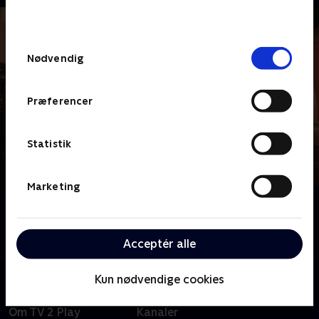
behandler dine oplysninger i
TV 2s privatlivspolitik
.
Samtykkevalg
Nødvendig
Præferencer
Statistik
Marketing
Om 7 News
Få seneste nyheder fra både Danmark og udlandet i 7
News.
Acceptér alle
Kun nødvendige cookies
Om TV 2 Play
Kanaler