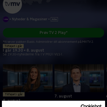
•
Nyheder & Magasiner
•
Prøv TV 2 Play*
*Kræver pakken Basis. Administrer dit abonnement på Mit TV 2.
Tilføjet i går
I går 19.30 • 8. august
Se 19.30-nyhederne fra TV MIDTVEST.
Tilføjet i går
7. august
8. august
Se 19.30-nyhederne fra TV
Se 19.30-nyhederne fra TV
MIDTVEST.