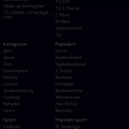
TV 2 Fri
Vilkår og betingelser
TV 2 Charlie
TV 2 NEWS i offentligt
C More
rum
BritBox
SkyShowtime
Oiii
Kategorier
Populært
Børn
Klovn
Serier
Badehotellet
Film
Sygeplejeskolen
Dokumentar
X Factor
Reality
Bachelor
Livsstil
Forræder
Underholdning
Bachelorette
Comedy
Yellowstone
Nyheder
Paw Patrol
Sport
Barnaby
Sport
Populær sport
Fodbold
3F Superliga