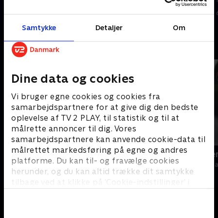
MIDTVEST.
7. august 2026 • 22 min
I går • 10 min
Samtykke
Detaljer
Om
Andre så også
Dine data og cookies
Vi bruger egne cookies og cookies fra
samarbejdspartnere for at give dig den bedste
oplevelse af TV 2 PLAY, til statistik og til at
målrette annoncer til dig. Vores
samarbejdspartnere kan anvende cookie-data til
målrettet markedsføring på egne og andres
19 News
Sporten - se
platforme. Du kan til- og fravælge cookies
Nyheder
Nyheder & Maga
herunder, og du kan altid trække dit samtykke
tilbage ved at klikke på ’Cookie-indstillinger’ i
bunden af siden. Læs mere om hvordan TV 2
behandler dine oplysninger i
TV 2s privatlivspolitik
.