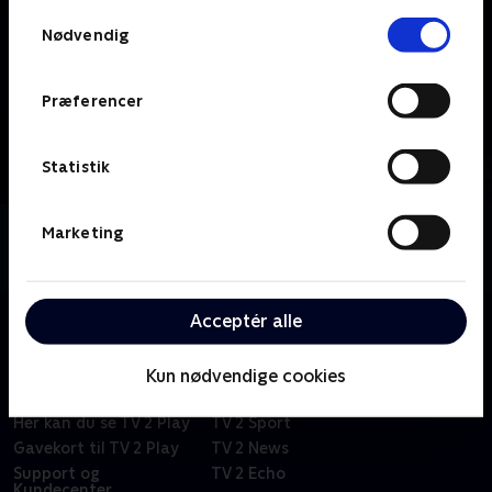
Samtykkevalg
Nødvendig
Præferencer
Statistik
Marketing
Om TV MIDTVEST
Se 19.30-nyhederne fra TV MIDTVEST.
Acceptér alle
Om TV 2 Play
Kanaler
Kun nødvendige cookies
Priser og abonnement
TV 2
Her kan du se TV 2 Play
TV 2 Sport
Gavekort til TV 2 Play
TV 2 News
Support og
TV 2 Echo
Kundecenter