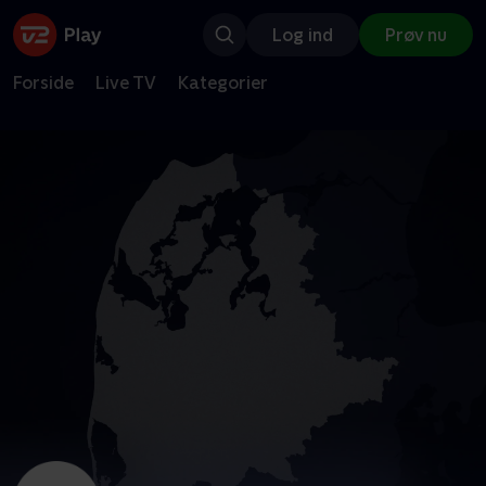
Log ind
Prøv nu
Forside
Live TV
Kategorier