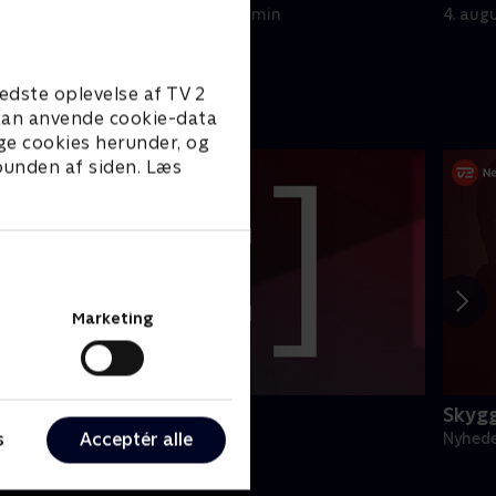
5. august 2026 • 22 min
4. aug
edste oplevelse af TV 2
e kan anvende cookie-data
ge cookies herunder, og
 bunden af siden. Læs
Marketing
egnsprogstolket
Skyg
s
Acceptér alle
yheder & Magasiner
Nyhede