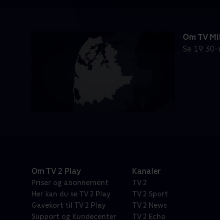
Om TV M
Se 19.30-
Om TV 2 Play
Kanaler
Priser og abonnement
TV 2
Her kan du se TV 2 Play
TV 2 Sport
Gavekort til TV 2 Play
TV 2 News
Support og Kundecenter
TV 2 Echo