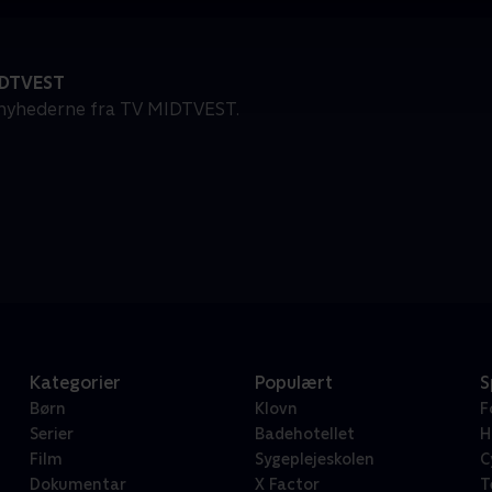
IDTVEST
nyhederne fra TV MIDTVEST.
Kategorier
Populært
S
Børn
Klovn
F
Serier
Badehotellet
H
Film
Sygeplejeskolen
C
Dokumentar
X Factor
T