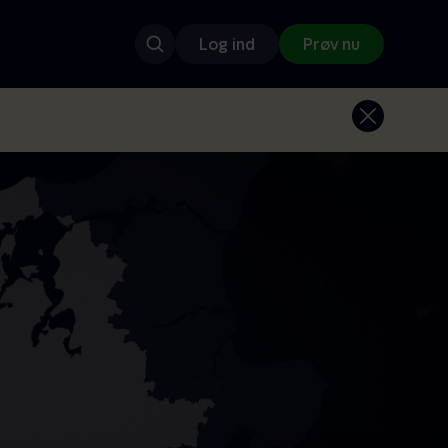
Log ind
Prøv nu