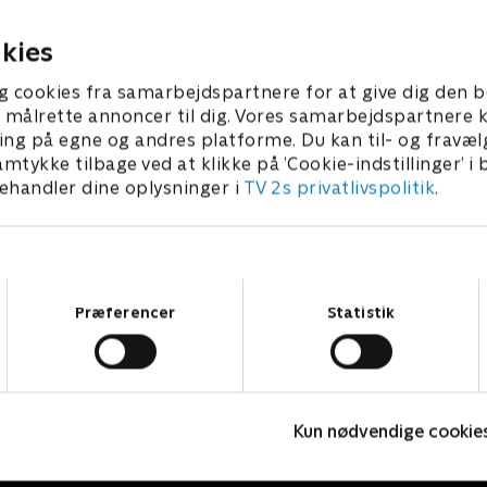
2026 • 22 min
6. august 2026 • 22 min
kies
g cookies fra samarbejdspartnere for at give dig den b
l at målrette annoncer til dig. Vores samarbejdspartner
ing på egne og andres platforme. Du kan til- og fravæl
amtykke tilbage ved at klikke på ’Cookie-indstillinger’ i
handler dine oplysninger i
TV 2s privatlivspolitik
.
Samtykkevalg
Præferencer
Statistik
Sporten - seneste nyt
T
Kun nødvendige cookie
Nyheder & Magasiner
N