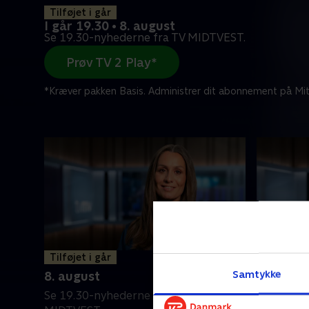
Tilføjet i går
I går 19.30 • 8. august
Se 19.30-nyhederne fra TV MIDTVEST.
Prøv TV 2 Play*
*Kræver pakken Basis. Administrer dit abonnement på Mit
Tilføjet i går
7. augus
Samtykke
8. august
Se 19.30-
Se 19.30-nyhederne fra TV
MIDTVEST