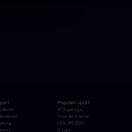
port
Populær sport
odbold
3F Superliga
åndbold
Tour de France
ykling
FIFA VM 2026
ennis
A Liga