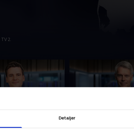
 TV 2.
t
6. august
Detaljer
nyhederne fra TV
Se 19.30-nyhederne fra TV
.
MIDTVEST.