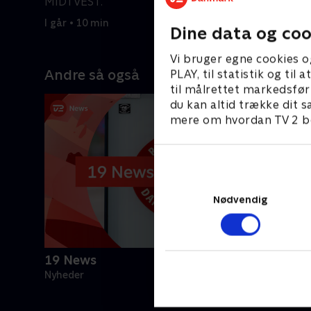
MIDTVEST.
7. august 
I går • 10 min
Dine data og coo
Vi bruger egne cookies o
Andre så også
PLAY, til statistik og ti
til målrettet markedsfør
du kan altid trække dit s
mere om hvordan TV 2 be
Nødvendig
19 News
Nyheder