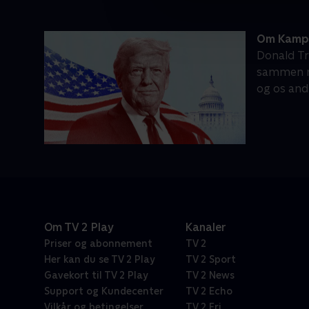
Om Kamp
Donald Tr
sammen me
og os and
Om TV 2 Play
Kanaler
Priser og abonnement
TV 2
Her kan du se TV 2 Play
TV 2 Sport
Gavekort til TV 2 Play
TV 2 News
Support og Kundecenter
TV 2 Echo
Vilkår og betingelser
TV 2 Fri