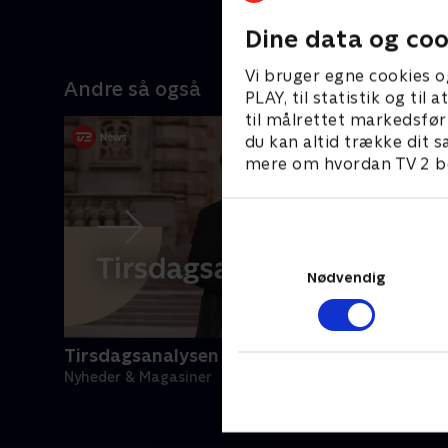
til en pol
10. juni 20
Dine data og coo
Vi bruger egne cookies o
Andre så også
PLAY, til statistik og ti
til målrettet markedsfør
du kan altid trække dit s
mere om hvordan TV 2 be
Nødvendig
Tirsdagsanalysen
Nyheder & Magasiner