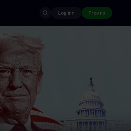
Log ind
Prøv nu