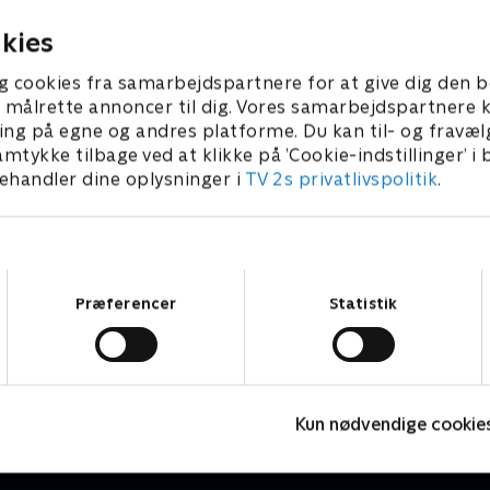
itisk vindersag?
26 • 30 min
3. juni 2026 • 31 min
kies
g cookies fra samarbejdspartnere for at give dig den b
l at målrette annoncer til dig. Vores samarbejdspartner
ing på egne og andres platforme. Du kan til- og fravæl
amtykke tilbage ved at klikke på ’Cookie-indstillinger’ i
handler dine oplysninger i
TV 2s privatlivspolitik
.
Samtykkevalg
Præferencer
Statistik
Skyggesiden
P
Nyheder & Magasiner
N
Kun nødvendige cookie