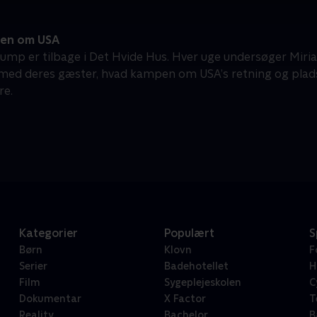
en om USA
ump er tilbage i Det Hvide Hus. Hver uge undersøger Miri
d deres gæster, hvad kampen om USA’s retning og plads
re.
Kategorier
Populært
S
Børn
Klovn
F
Serier
Badehotellet
H
Film
Sygeplejeskolen
C
Dokumentar
X Factor
T
Reality
Bachelor
B