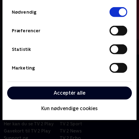
Samtykkevalg
Nødvendig
Præferencer
Statistik
Om Tegnsprogstolket
Marketing
Se 19 News og første del af Go' aften Live
tegnsprogstolket.
Acceptér alle
Kun nødvendige cookies
Om TV 2 Play
Kanaler
Priser og abonnement
TV 2
Her kan du se TV 2 Play
TV 2 Sport
Gavekort til TV 2 Play
TV 2 News
Support og
TV 2 Echo