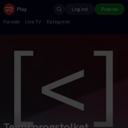
Log ind
Prøv nu
Forside
Live TV
Kategorier
Tegnsprogstolket