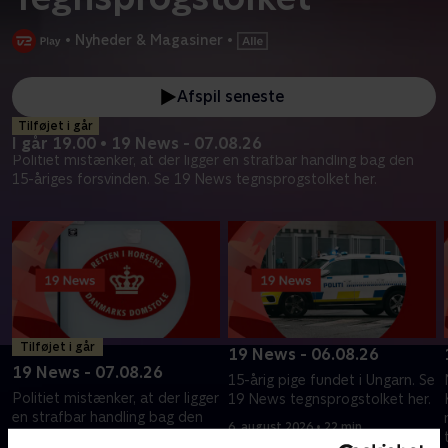
•
Nyheder & Magasiner
•
Afspil seneste
Tilføjet i går
I går 19.00 • 19 News - 07.08.26
Politiet mistænker, at der ligger en strafbar handling bag den
15-åriges forsvinden. Se 19 News tegnsprogstolket her.
Tilføjet i går
19 News - 06.08.26
19 News - 07.08.26
15-årig pige fundet i Ungarn. Se
Politiet mistænker, at der ligger
19 News tegnsprogstolket her.
en strafbar handling bag den
6. august 2026 • 22 min
15-åriges forsvinden. Se 19