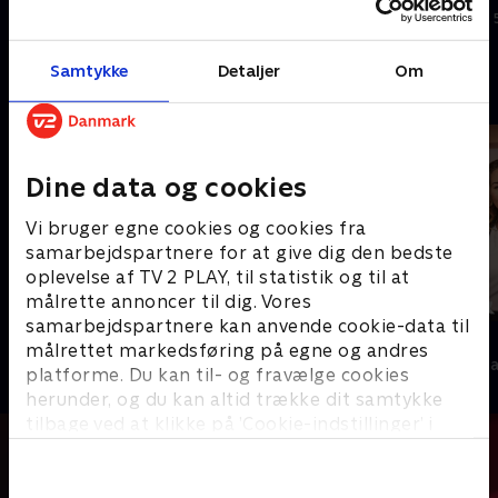
News tegnsprogstolket her.
I går • 22 min
Samtykke
Detaljer
Om
Andre så også
Dine data og cookies
Vi bruger egne cookies og cookies fra
samarbejdspartnere for at give dig den bedste
oplevelse af TV 2 PLAY, til statistik og til at
målrette annoncer til dig. Vores
samarbejdspartnere kan anvende cookie-data til
19 News
News & Co.
målrettet markedsføring på egne og andres
Nyheder
Nyheder & Maga
platforme. Du kan til- og fravælge cookies
herunder, og du kan altid trække dit samtykke
tilbage ved at klikke på ’Cookie-indstillinger’ i
bunden af siden. Læs mere om hvordan TV 2
behandler dine oplysninger i
TV 2s privatlivspolitik
.