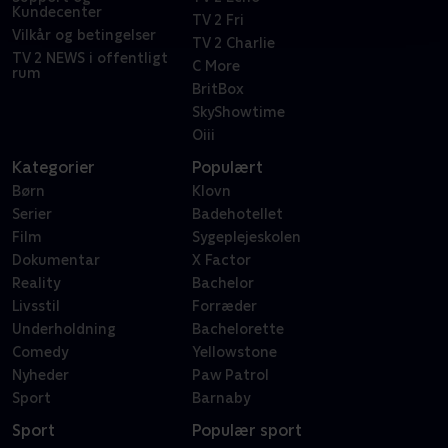
Kundecenter
TV 2 Fri
Vilkår og betingelser
TV 2 Charlie
TV 2 NEWS i offentligt
C More
rum
BritBox
SkyShowtime
Oiii
Kategorier
Populært
Børn
Klovn
Serier
Badehotellet
Film
Sygeplejeskolen
Dokumentar
X Factor
Reality
Bachelor
Livsstil
Forræder
Underholdning
Bachelorette
Comedy
Yellowstone
Nyheder
Paw Patrol
Sport
Barnaby
Sport
Populær sport