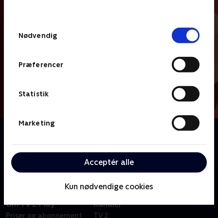
behandler dine oplysninger i
TV 2s privatlivspolitik
.
Samtykkevalg
Nødvendig
Præferencer
Statistik
Marketing
Om Highlight
Vi samler de bedste billeder og interviews fra de
største nyhedsdage.
Acceptér alle
Kun nødvendige cookies
Om TV 2 Play
Kanaler
Priser og abonnement
TV 2