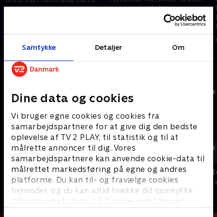
sporløst fra Gråsten havn - nu
værelser for at rører ved deres
peger anklagerne mod deres
fødder mens de sover. Nu er
stenrige mor og fem israelske
der faldet dom i sagen.
8. oktober 2025 • 10 min
lejesoldater. Hvad skete der
29. september 2025 • 10 min
den nat?
Samtykke
Detaljer
Om
Andre så også
Dine data og cookies
Vi bruger egne cookies og cookies fra
samarbejdspartnere for at give dig den bedste
oplevelse af TV 2 PLAY, til statistik og til at
målrette annoncer til dig. Vores
samarbejdspartnere kan anvende cookie-data til
målrettet markedsføring på egne og andres
News & Co.
Tegnsprogst
platforme. Du kan til- og fravælge cookies
Nyheder & Magasiner
Nyheder & Maga
herunder, og du kan altid trække dit samtykke
tilbage ved at klikke på ’Cookie-indstillinger’ i
bunden af siden. Læs mere om hvordan TV 2