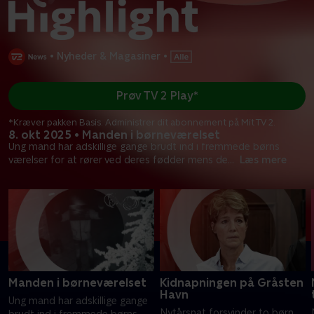
•
Nyheder & Magasiner
•
Prøv TV 2 Play*
*Kræver pakken Basis. Administrer dit abonnement på Mit TV 2.
8. okt 2025 • Manden i børneværelset
Ung mand har adskillige gange brudt ind i fremmede børns
værelser for at rører ved deres fødder mens de
...
Læs mere
Manden i børneværelset
Kidnapningen på Gråsten
Havn
Ung mand har adskillige gange
Nytårsnat forsvinder to børn
brudt ind i fremmede børns