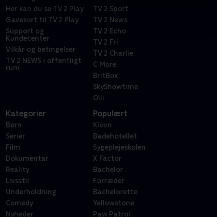
Her kan du se TV 2 Play
TV 2 Sport
Gavekort til TV 2 Play
TV 2 News
Support og
TV 2 Echo
Kundecenter
TV 2 Fri
Vilkår og betingelser
TV 2 Charlie
TV 2 NEWS i offentligt
C More
rum
BritBox
SkyShowtime
Oiii
Kategorier
Populært
Børn
Klovn
Serier
Badehotellet
Film
Sygeplejeskolen
Dokumentar
X Factor
Reality
Bachelor
Livsstil
Forræder
Underholdning
Bachelorette
Comedy
Yellowstone
Nyheder
Paw Patrol