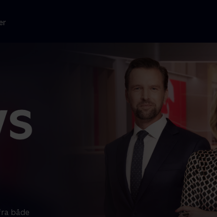
er
fra både