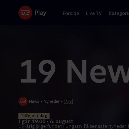
Forside
Live TV
Kategori
•
Nyheder
•
Tilføjet i dag
I går 19.00 • 6. august
15-årig pige fundet i Ungarn. Få seneste nyheder 