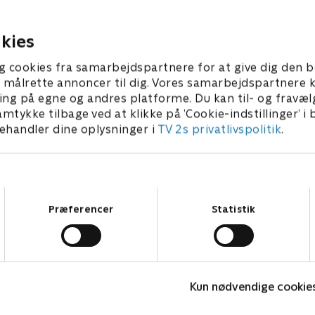
et i 19 News.
og udlandet i 19 News.
4. august 2026 • 23 min
2026 • 23 min
kies
g cookies fra samarbejdspartnere for at give dig den b
l at målrette annoncer til dig. Vores samarbejdspartner
ing på egne og andres platforme. Du kan til- og fravæl
amtykke tilbage ved at klikke på ’Cookie-indstillinger’ i
handler dine oplysninger i
TV 2s privatlivspolitik
.
Samtykkevalg
Præferencer
Statistik
Aften News
7
Nyheder
N
Kun nødvendige cookie