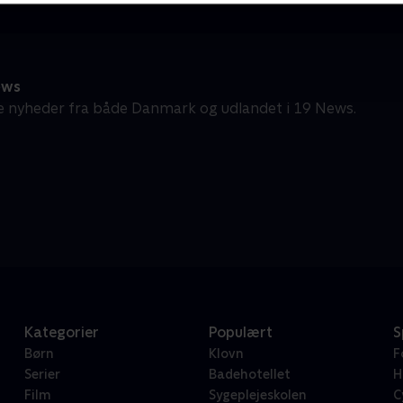
ews
e nyheder fra både Danmark og udlandet i 19 News.
Kategorier
Populært
S
Børn
Klovn
F
Serier
Badehotellet
H
Film
Sygeplejeskolen
C