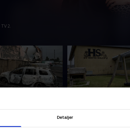
 TV 2.
 går
4. august
t
Hadsten Skole har været pr
 mennesker dræbt i Kyiv af
ekstraordinære møder i dag
Detaljer
russisk missilangreb. Få
terrorsigtelse mod tre dren
nyheder fra både Danmark
seneste nyheder fra både 