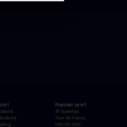
port
Populær sport
odbold
3F Superliga
åndbold
Tour de France
ykling
FIFA VM 2026