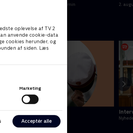
3. august 2026 • 22 min
2. aug
edste oplevelse af TV 2
e kan anvende cookie-data
ge cookies herunder, og
 bunden af siden. Læs
Marketing
 News
Inter
yheder
Nyhed
s
Acceptér alle