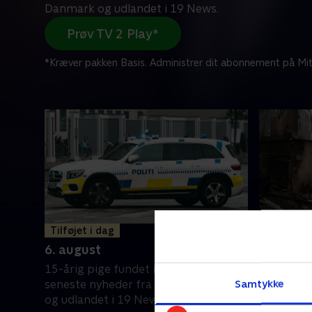
Danmark og udlandet i 19 News.
Prøv TV 2 Play*
*Kræver pakken Basis. Administrer dit abonnement på Mit
Tilføjet i dag
Tilføjet i
6. august
5. augus
15-årig pige fundet i Ungarn. Få
Mindst 21
Samtykke
seneste nyheder fra både Danmark
voldsomt 
og udlandet i 19 News.
seneste 