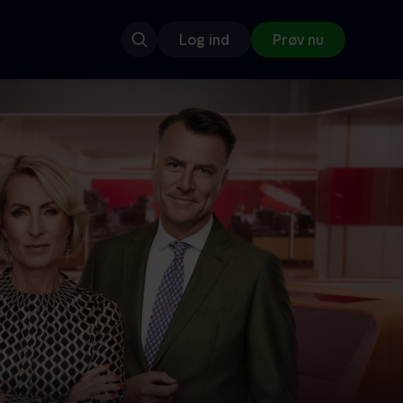
Log ind
Prøv nu