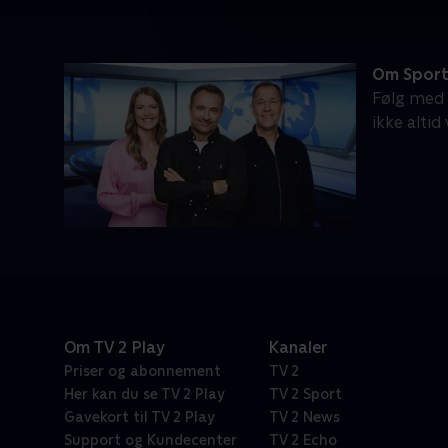
Om Sport
Følg med n
ikke altid
Om TV 2 Play
Kanaler
Priser og abonnement
TV 2
Her kan du se TV 2 Play
TV 2 Sport
Gavekort til TV 2 Play
TV 2 News
Support og Kundecenter
TV 2 Echo