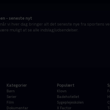
en - seneste nyt
år vi hver dag bringer alt det seneste nye fra sportens ver
 være muligt at se alle indslag/udsendelser.
Kategorier
Populært
S
Børn
Klovn
F
Serier
Badehotellet
H
Film
Sygeplejeskolen
C
Dokumentar
X Factor
T