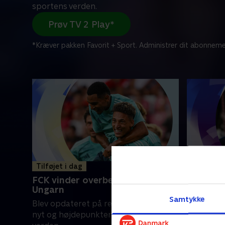
sportens verden.
Prøv TV 2 Play*
*Kræver pakken Favorit + Sport. Administrer dit abonneme
Tilføjet i dag
Tilføjet i
FCK vinder overbevisende i
UEAFA fa
Ungarn
boykot
Samtykke
Blev opdateret på resultater, seneste
Bliv opdat
nyt og højdepunkter fra sportens
nyt og hø