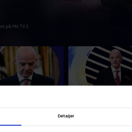
nt på Mit TV 2.
 går
Tilføjet i går
stholder trussel om
Fuld opbakning til Infan
FIFA-ledelse
Detaljer
eret på resultater, seneste
Blev opdateret på resultater
jdepunkter fra sportens
nyt og højdepunkter fra sp