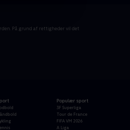
den. På grund af rettigheder vil det
port
Populær sport
odbold
3F Superliga
åndbold
Tour de France
ykling
FIFA VM 2026
ennis
A Liga