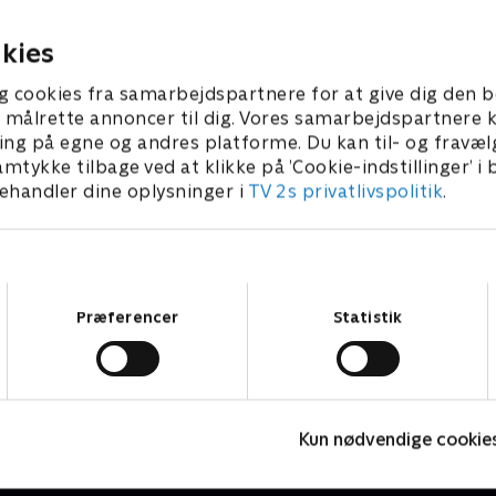
verden.
in
I går • 5 min
kies
g cookies fra samarbejdspartnere for at give dig den b
l at målrette annoncer til dig. Vores samarbejdspartner
ing på egne og andres platforme. Du kan til- og fravæl
amtykke tilbage ved at klikke på ’Cookie-indstillinger’ i
handler dine oplysninger i
TV 2s privatlivspolitik
.
Samtykkevalg
Præferencer
Statistik
Hvad foregår der?
L
Kun nødvendige cookie
Nyheder & Magasiner
N