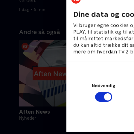
verden.
verden.
I dag • 5 min
I går • 4 m
Dine data og coo
Vi bruger egne cookies o
Andre så også
PLAY, til statistik og ti
til målrettet markedsfør
du kan altid trække dit s
mere om hvordan TV 2 be
Nødvendig
Aften News
Nyheder