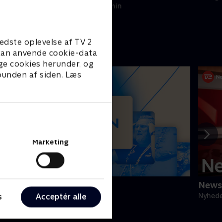
5. august 2026 • 4 min
edste oplevelse af TV 2
e kan anvende cookie-data
ge cookies herunder, og
 bunden af siden. Læs
Marketing
isten
News
s
Acceptér alle
yheder & Magasiner • 1 sæsoner
Nyhede