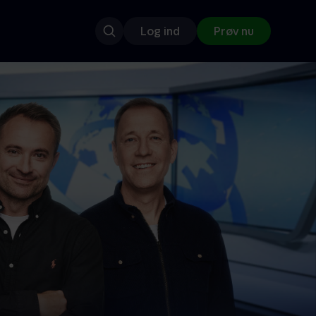
Log ind
Prøv nu