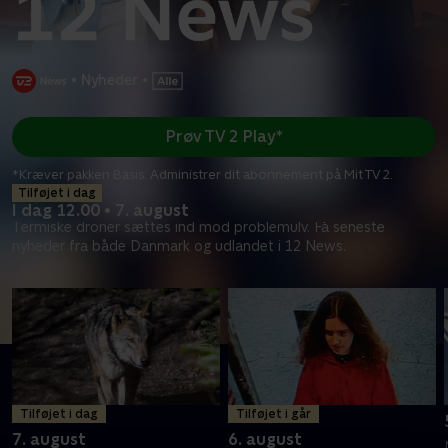
•
Nyheder
•
Prøv TV 2 Play*
*Kræver pakken Basis. Administrer dit abonnement på Mit TV 2.
Tilføjet i dag
I dag 12.00 • 7. august
Termiske droner sættes ind mod problemulv. Få seneste
nyheder fra både Danmark og udlandet i 12 News.
Tilføjet i dag
Tilføjet i går
7. august
6. august