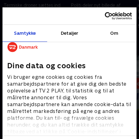
Termiske droner sættes ind
Politi deler nyt billede af
mod problemulv. Få seneste
efterlyste Freja. Få seneste
nyheder fra både Danmark og
nyheder fra både Danmark og
udlandet i 12 News.
udlandet i 12 News.
I dag • 22 min
I går • 20 min
Samtykke
Detaljer
Om
Andre så også
Dine data og cookies
Vi bruger egne cookies og cookies fra
samarbejdspartnere for at give dig den bedste
oplevelse af TV 2 PLAY, til statistik og til at
målrette annoncer til dig. Vores
samarbejdspartnere kan anvende cookie-data til
målrettet markedsføring på egne og andres
19 News
Aften News
platforme. Du kan til- og fravælge cookies
Nyheder
Nyheder
herunder, og du kan altid trække dit samtykke
tilbage ved at klikke på ’Cookie-indstillinger’ i
bunden af siden. Læs mere om hvordan TV 2