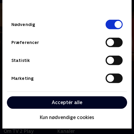
behandler dine oplysninger i
TV 2s privatlivspolitik
.
Samtykkevalg
Nødvendig
Præferencer
Statistik
Marketing
Om 12 News
Få seneste nyheder fra både Danmark og udlandet i
12 News.
Acceptér alle
Kun nødvendige cookies
Om TV 2 Play
Kanaler