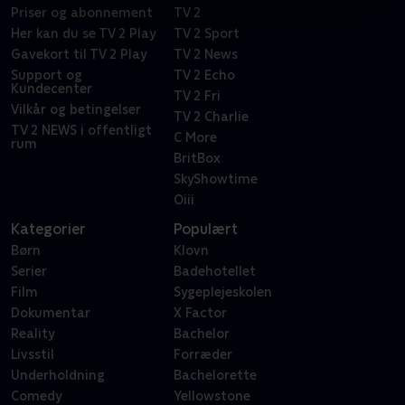
Priser og abonnement
TV 2
Her kan du se TV 2 Play
TV 2 Sport
Gavekort til TV 2 Play
TV 2 News
Support og
TV 2 Echo
Kundecenter
TV 2 Fri
Vilkår og betingelser
TV 2 Charlie
TV 2 NEWS i offentligt
C More
rum
BritBox
SkyShowtime
Oiii
Kategorier
Populært
Børn
Klovn
Serier
Badehotellet
Film
Sygeplejeskolen
Dokumentar
X Factor
Reality
Bachelor
Livsstil
Forræder
Underholdning
Bachelorette
Comedy
Yellowstone