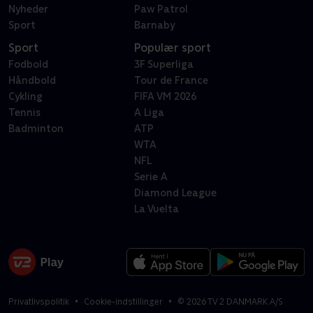
Nyheder
Paw Patrol
Sport
Barnaby
Sport
Populær sport
Fodbold
3F Superliga
Håndbold
Tour de France
Cykling
FIFA VM 2026
Tennis
A Liga
Badminton
ATP
WTA
NFL
Serie A
Diamond League
La Vuelta
Privatlivspolitik
Cookie-indstillinger
©
2026
TV 2 DANMARK A/S