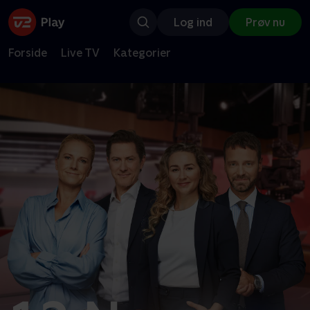
Log ind
Prøv nu
Forside
Live TV
Kategorier