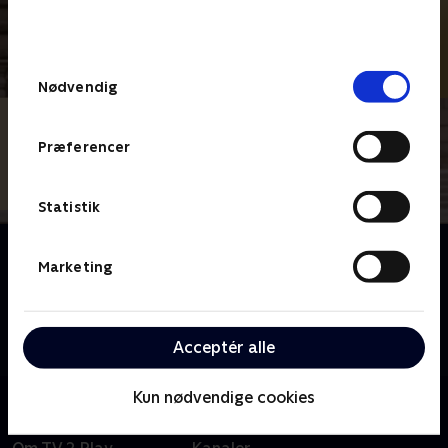
bunden af siden. Læs mere om hvordan TV 2
behandler dine oplysninger i
TV 2s privatlivspolitik
.
Samtykkevalg
Nødvendig
Præferencer
Statistik
Om Tirsdagsanalysen
Marketing
I 'Tirsdagsanalysen' leverer de politiske
kommentatorer Peter Mogensen og Michael
Kristiansen skarptskårne analyser af ugens vigtigste
Acceptér alle
begivenheder i dansk politik.
Kun nødvendige cookies