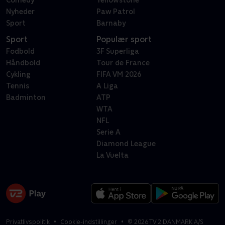
Comedy
Yellowstone
Nyheder
Paw Patrol
Sport
Barnaby
Sport
Populær sport
Fodbold
3F Superliga
Håndbold
Tour de France
Cykling
FIFA VM 2026
Tennis
A Liga
Badminton
ATP
WTA
NFL
Serie A
Diamond League
La Vuelta
Privatlivspolitik
Cookie-indstillinger
©
2026
TV 2 DANMARK A/S