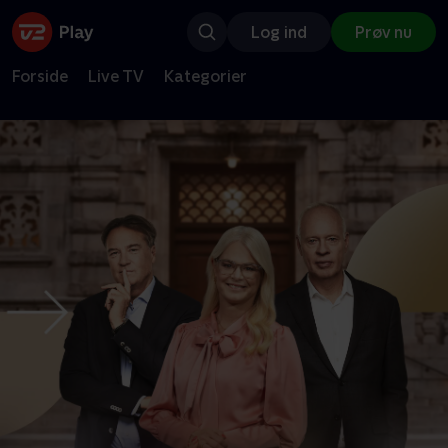
Log ind
Prøv nu
Forside
Live TV
Kategorier