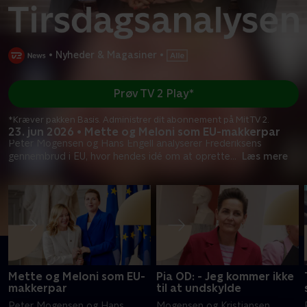
•
Nyheder & Magasiner
•
Prøv TV 2 Play*
*Kræver pakken Basis. Administrer dit abonnement på Mit TV 2.
23. jun 2026 • Mette og Meloni som EU-makkerpar
Peter Mogensen og Hans Engell analyserer Frederiksens
gennembrud i EU, hvor hendes idé om at oprette
...
Læs mere
Mette og Meloni som EU-
Pia OD: - Jeg kommer ikke
makkerpar
til at undskylde
Peter Mogensen og Hans
Mogensen og Kristiansen