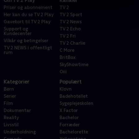
Om TV 2 Play
Kanaler
Priser og abonnement
TV 2
Her kan du se TV 2 Play
TV 2 Sport
Gavekort til TV 2 Play
TV 2 News
Support og
TV 2 Echo
Kundecenter
TV 2 Fri
Vilkår og betingelser
TV 2 Charlie
TV 2 NEWS i offentligt
C More
rum
BritBox
SkyShowtime
Oiii
Kategorier
Populært
Børn
Klovn
Serier
Badehotellet
Film
Sygeplejeskolen
Dokumentar
X Factor
Reality
Bachelor
Livsstil
Forræder
Underholdning
Bachelorette