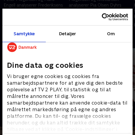
Engell analyserer Frederiksens
analyserer Pia Olsen Dyhrs
gennembrud i EU, hvor hendes
håndtering af sagen om
idé om at oprette modtage-
ansættelsen af en særlig
og udrejsecentre udenfor
rådgiver.
23. juni 2026 • 56 min
16. juni 2026 • 54 min
Europa nu har medvind.
Samtykke
Detaljer
Om
Andre så også
Dine data og cookies
Vi bruger egne cookies og cookies fra
samarbejdspartnere for at give dig den bedste
oplevelse af TV 2 PLAY, til statistik og til at
målrette annoncer til dig. Vores
samarbejdspartnere kan anvende cookie-data til
Besserwisserne
Kampen om
målrettet markedsføring på egne og andres
Nyheder & Magasiner
Nyheder & Maga
platforme. Du kan til- og fravælge cookies
herunder, og du kan altid trække dit samtykke
tilbage ved at klikke på ’Cookie-indstillinger’ i