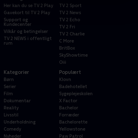
Her kan du se TV 2 Play
TV 2 Sport
Gavekort til TV 2 Play
TV 2 News
Support og
TV 2 Echo
Kundecenter
TV 2 Fri
Vilkår og betingelser
TV 2 Charlie
TV 2 NEWS i offentligt
C More
rum
BritBox
SkyShowtime
Oiii
Kategorier
Populært
Børn
Klovn
Serier
Badehotellet
Film
Sygeplejeskolen
Dokumentar
X Factor
Reality
Bachelor
Livsstil
Forræder
Underholdning
Bachelorette
Comedy
Yellowstone
Nyheder
Paw Patrol