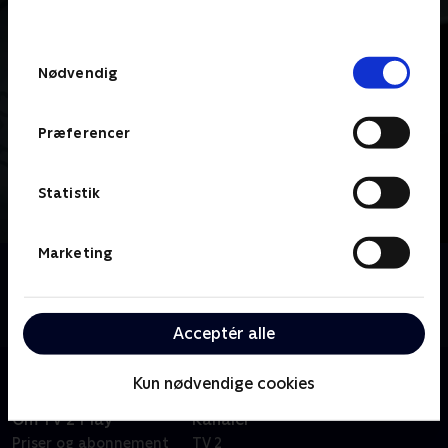
behandler dine oplysninger i
TV 2s privatlivspolitik
.
Samtykkevalg
Nødvendig
Præferencer
Statistik
Marketing
Om Pressemøder og taler
Se med, når TV 2 NEWS viser pressemøder og taler
fra ind- og udland.
Acceptér alle
Kun nødvendige cookies
Om TV 2 Play
Kanaler
Priser og abonnement
TV 2