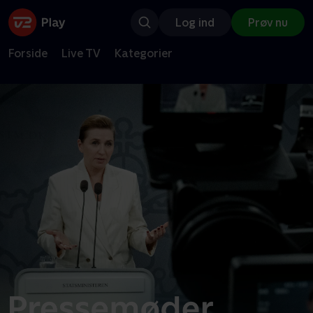
Log ind
Prøv nu
Forside
Live TV
Kategorier