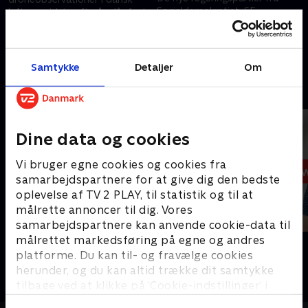
Socialdemokratiet, SF,
luftrum sidste efterår slår fast,
Moderaterne og Radikale
at det var droner. Hverken
Venstre præsenterede deres
ministeren eller forsvarschefen
19. juni 2026 • 36 min
fælles regeringsgrundlag.
svarer dog på, hvor dronerne
2. juni 2026 • 73 min
kom fra.
Samtykke
Detaljer
Om
Andre så også
Dine data og cookies
Vi bruger egne cookies og cookies fra
samarbejdspartnere for at give dig den bedste
oplevelse af TV 2 PLAY, til statistik og til at
målrette annoncer til dig. Vores
samarbejdspartnere kan anvende cookie-data til
målrettet markedsføring på egne og andres
19 News
12 News
platforme. Du kan til- og fravælge cookies
Nyheder
Nyheder
herunder, og du kan altid trække dit samtykke
tilbage ved at klikke på ’Cookie-indstillinger’ i
bunden af siden. Læs mere om hvordan TV 2