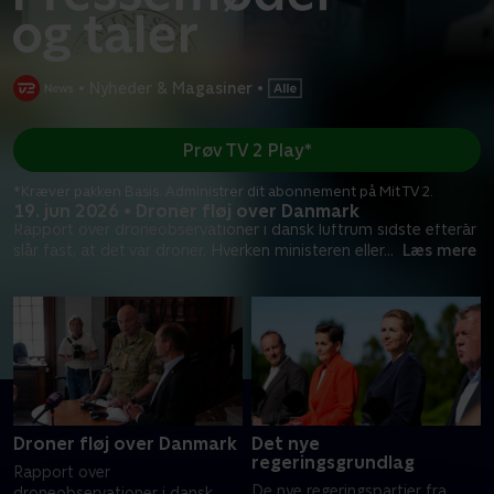
•
Nyheder & Magasiner
•
Prøv TV 2 Play*
*Kræver pakken Basis. Administrer dit abonnement på Mit TV 2.
19. jun 2026 • Droner fløj over Danmark
Rapport over droneobservationer i dansk luftrum sidste efterår
slår fast, at det var droner. Hverken ministeren eller
...
Læs mere
Droner fløj over Danmark
Det nye
regeringsgrundlag
Rapport over
De nye regeringspartier fra
droneobservationer i dansk