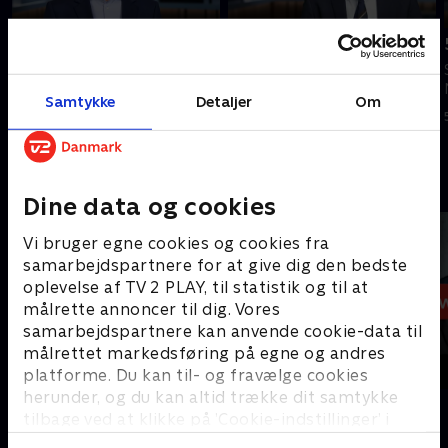
Tilføjet i går
6. august
7. august
Se 19.30-nyhederne fra TV
Se 19.30-nyhederne fra TV
MIDTVEST.
Samtykke
Detaljer
Om
MIDTVEST.
6. august 2026 • 22 min
I går • 22 min
Andre så også
Dine data og cookies
Vi bruger egne cookies og cookies fra
samarbejdspartnere for at give dig den bedste
oplevelse af TV 2 PLAY, til statistik og til at
målrette annoncer til dig. Vores
samarbejdspartnere kan anvende cookie-data til
målrettet markedsføring på egne og andres
platforme. Du kan til- og fravælge cookies
herunder, og du kan altid trække dit samtykke
19 News
7 News
tilbage ved at klikke på ’Cookie-indstillinger’ i
Nyheder
Nyheder
bunden af siden. Læs mere om hvordan TV 2