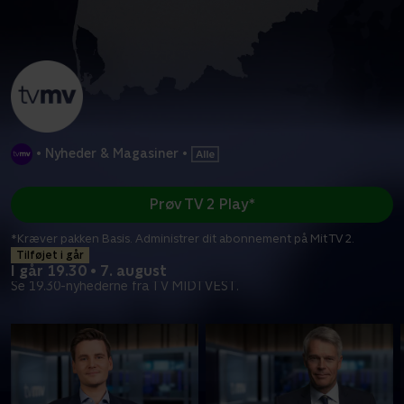
•
Nyheder & Magasiner
•
Prøv TV 2 Play*
*Kræver pakken Basis. Administrer dit abonnement på Mit TV 2.
Tilføjet i går
I går 19.30 • 7. august
Se 19.30-nyhederne fra TV MIDTVEST.