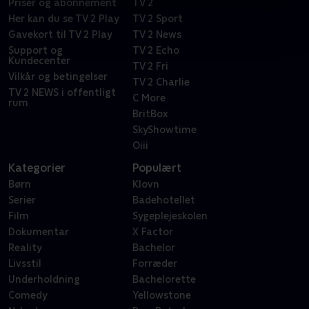
Priser og abonnement
TV 2
Her kan du se TV 2 Play
TV 2 Sport
Gavekort til TV 2 Play
TV 2 News
Support og
TV 2 Echo
Kundecenter
TV 2 Fri
Vilkår og betingelser
TV 2 Charlie
TV 2 NEWS i offentligt
C More
rum
BritBox
SkyShowtime
Oiii
Kategorier
Populært
Børn
Klovn
Serier
Badehotellet
Film
Sygeplejeskolen
Dokumentar
X Factor
Reality
Bachelor
Livsstil
Forræder
Underholdning
Bachelorette
Comedy
Yellowstone