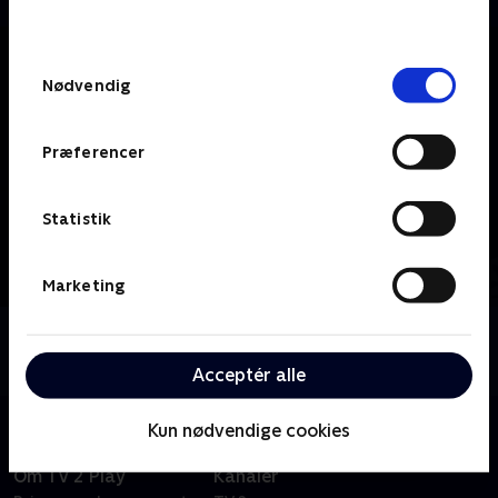
behandler dine oplysninger i
TV 2s privatlivspolitik
.
Samtykkevalg
Nødvendig
Præferencer
Statistik
Marketing
Om TV MIDTVEST
Se 19.30-nyhederne fra TV MIDTVEST.
Acceptér alle
Kun nødvendige cookies
Om TV 2 Play
Kanaler