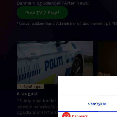
Danmark og udlandet i 'Aften News'.
Prøv TV 2 Play*
*Kræver pakken Basis. Administrer dit abonnement på Mit
Tilføjet i går
5. augus
6. august
Et kæmpe 
15-årig pige fundet i Ungarn. Få
formentli
Samtykke
seneste nyheder fra både Danmark
har skabt 
og udlandet i 'Aften News'.
nyheder 