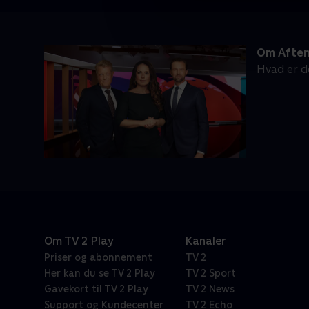
Om Afte
Hvad er d
Om TV 2 Play
Kanaler
Priser og abonnement
TV 2
Her kan du se TV 2 Play
TV 2 Sport
Gavekort til TV 2 Play
TV 2 News
Support og Kundecenter
TV 2 Echo