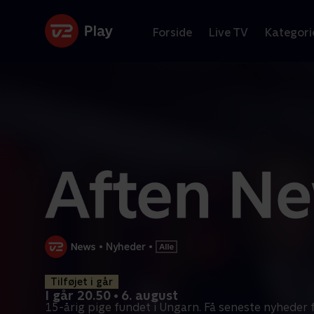
Forside
Live TV
Kategori
•
Nyheder
•
Tilføjet i går
I går 20.50 • 6. august
15-årig pige fundet i Ungarn. Få seneste nyheder 