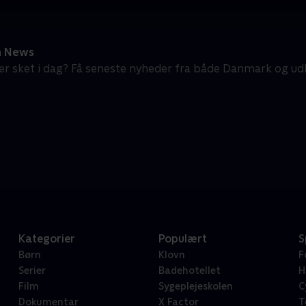
n News
er sket i dag? Få seneste nyheder fra både Danmark og udla
Kategorier
Populært
S
Børn
Klovn
F
Serier
Badehotellet
H
Film
Sygeplejeskolen
C
Dokumentar
X Factor
T