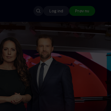
Log ind
Prøv nu