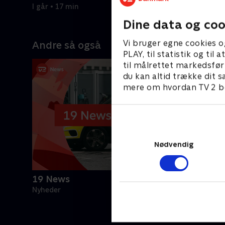
udlandet i
I går • 17 min
5. august 
Dine data og coo
Vi bruger egne cookies o
Andre så også
PLAY, til statistik og ti
til målrettet markedsfør
du kan altid trække dit s
mere om hvordan TV 2 be
Nødvendig
19 News
Nyheder