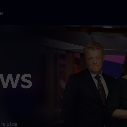
er
fra både