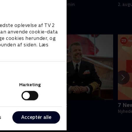
3. august 2026 • 17 min
2. aug
edste oplevelse af TV 2
e kan anvende cookie-data
ge cookies herunder, og
 bunden af siden. Læs
Marketing
nterview med kongeparret
7 Ne
yheder
Nyhed
s
Acceptér alle