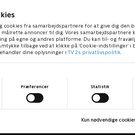
 'Aften News'.
og udlandet i 'Aften News'.
2026 • 17 min
4. august 2026 • 17 min
kies
g cookies fra samarbejdspartnere for at give dig den b
l at målrette annoncer til dig. Vores samarbejdspartner
ing på egne og andres platforme. Du kan til- og fravæl
amtykke tilbage ved at klikke på ’Cookie-indstillinger’ i
handler dine oplysninger i
TV 2s privatlivspolitik
.
Samtykkevalg
Præferencer
Statistik
12 News
I
Nyheder
N
Kun nødvendige cookie