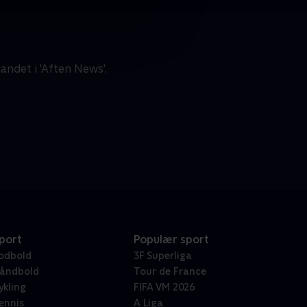
ndet i 'Aften News'.
port
Populær sport
odbold
3F Superliga
åndbold
Tour de France
ykling
FIFA VM 2026
ennis
A Liga