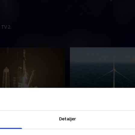
 TV 2.
t
4. august
stykke af en rumraket er
Svensk energiproducent har
g styrtet ned på månen og
retten til at opføre to nye
Detaljer
et nyt krater. Få seneste
havvindmølleparker i Danma
fra både Danmark og
seneste nyheder fra både 