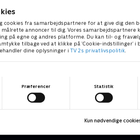
kies
g cookies fra samarbejdspartnere for at give dig den b
l at målrette annoncer til dig. Vores samarbejdspartner
ing på egne og andres platforme. Du kan til- og fravæl
amtykke tilbage ved at klikke på ’Cookie-indstillinger’ i
handler dine oplysninger i
TV 2s privatlivspolitik
.
Samtykkevalg
Præferencer
Statistik
Tegnsprogstolket
S
Nyheder & Magasiner
N
Kun nødvendige cookie