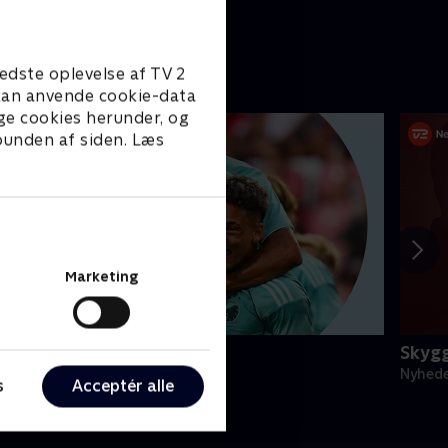
edste oplevelse af TV 2
e kan anvende cookie-data
ge cookies herunder, og
 bunden af siden. Læs
Marketing
porten - seneste nyt
Skyg
yheder & Magasiner
Nyhede
s
Acceptér alle