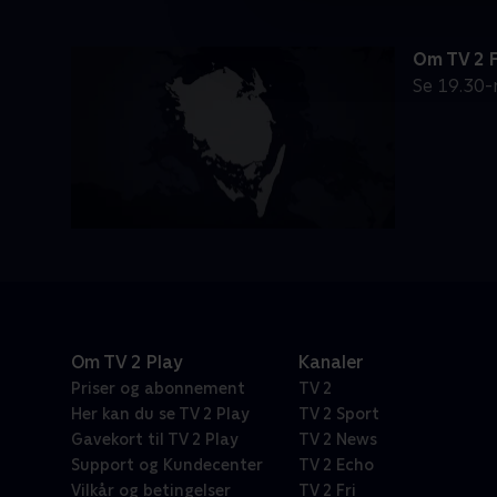
Om TV 2 
Se 19.30-
Om TV 2 Play
Kanaler
Priser og abonnement
TV 2
Her kan du se TV 2 Play
TV 2 Sport
Gavekort til TV 2 Play
TV 2 News
Support og Kundecenter
TV 2 Echo
Vilkår og betingelser
TV 2 Fri