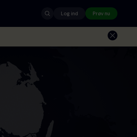
Log ind
Prøv nu