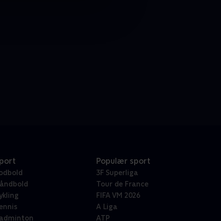
port
Populær sport
odbold
3F Superliga
åndbold
Tour de France
ykling
FIFA VM 2026
ennis
A Liga
adminton
ATP