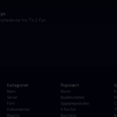
Fyn
nyhederne fra TV 2 Fyn.
Kategorier
Populært
S
Børn
Klovn
F
Serier
Badehotellet
H
Film
Sygeplejeskolen
C
Dokumentar
X Factor
T
Reality
Bachelor
B