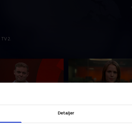
 TV 2.
t
4. august
Detaljer
nyhederne fra TV 2 Fyn.
Se 19.30-nyhederne fra TV 2
2026 • 22 min
4. august 2026 • 22 min