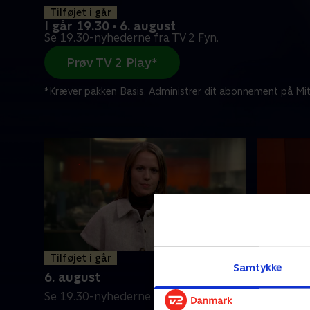
Tilføjet i går
I går 19.30 • 6. august
Se 19.30-nyhederne fra TV 2 Fyn.
Prøv TV 2 Play*
*Kræver pakken Basis. Administrer dit abonnement på Mit
Tilføjet i går
5. augus
Samtykke
6. august
Se 19.30-
Se 19.30-nyhederne fra TV 2 Fyn.
5. august 