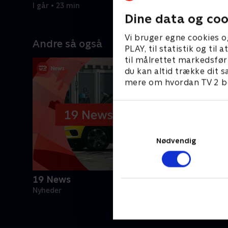
I går • 23 min
Dine data og coo
Vi bruger egne cookies o
Andre så også
PLAY, til statistik og ti
til målrettet markedsfør
du kan altid trække dit s
mere om hvordan TV 2 be
Nødvendig
19 News
Nyheder