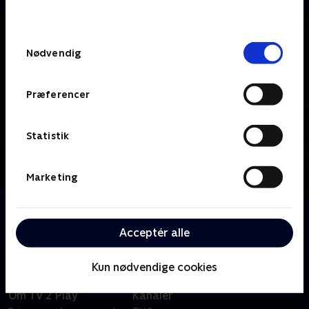
behandler dine oplysninger i
TV 2s privatlivspolitik
.
Samtykkevalg
Nødvendig
Præferencer
Statistik
Marketing
Om TV 2 Fyn
Se 19.30-nyhederne fra TV 2 Fyn.
Acceptér alle
Kun nødvendige cookies
Om TV 2 Play
Kanaler