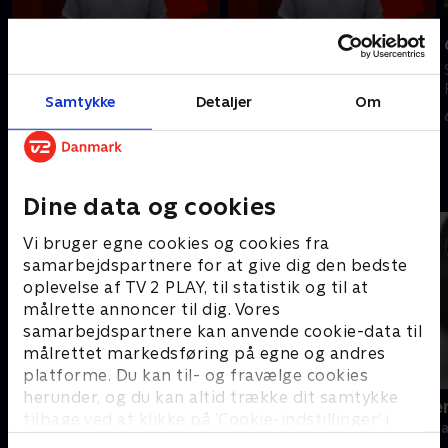
Tilføjet i går
7. august
8. august
Se 19.30-nyhederne fra TV 2
Se 19.30-nyhederne fra TV 2
Fyn.
Samtykke
Detaljer
Om
Fyn.
7. august 2026 • 23 min
I går • 10 min
Andre så også
Dine data og cookies
Vi bruger egne cookies og cookies fra
samarbejdspartnere for at give dig den bedste
oplevelse af TV 2 PLAY, til statistik og til at
målrette annoncer til dig. Vores
samarbejdspartnere kan anvende cookie-data til
målrettet markedsføring på egne og andres
platforme. Du kan til- og fravælge cookies
herunder, og du kan altid trække dit samtykke
19 News
Sporten - se
tilbage ved at klikke på ’Cookie-indstillinger’ i
Nyheder
Nyheder & Maga
bunden af siden. Læs mere om hvordan TV 2