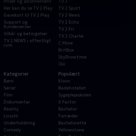
Priser og abonnement
TV 2
Her kan du se TV 2 Play
TV 2 Sport
Gavekort til TV 2 Play
TV 2 News
Support og
TV 2 Echo
Kundecenter
TV 2 Fri
Vilkår og betingelser
TV 2 Charlie
TV 2 NEWS i offentligt
C More
rum
BritBox
SkyShowtime
Oiii
Kategorier
Populært
Børn
Klovn
Serier
Badehotellet
Film
Sygeplejeskolen
Dokumentar
X Factor
Reality
Bachelor
Livsstil
Forræder
Underholdning
Bachelorette
Comedy
Yellowstone