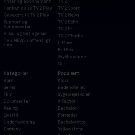
Priser og abonnement
TV 2
Her kan du se TV 2 Play
TV 2 Sport
Gavekort til TV 2 Play
TV 2 News
Support og
TV 2 Echo
Kundecenter
TV 2 Fri
Vilkår og betingelser
TV 2 Charlie
TV 2 NEWS i offentligt
C More
rum
BritBox
SkyShowtime
Oiii
Kategorier
Populært
Børn
Klovn
Serier
Badehotellet
Film
Sygeplejeskolen
Dokumentar
X Factor
Reality
Bachelor
Livsstil
Forræder
Underholdning
Bachelorette
Comedy
Yellowstone