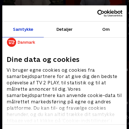
Tilføjet i går
5. august
6. august
Se 19.30-nyhederne fra TV 2
Se 19.30-nyhederne fra TV 2
Fyn.
Samtykke
Detaljer
Om
Fyn.
5. august 2026 • 22 min
I går • 23 min
Andre så også
Dine data og cookies
Vi bruger egne cookies og cookies fra
samarbejdspartnere for at give dig den bedste
oplevelse af TV 2 PLAY, til statistik og til at
målrette annoncer til dig. Vores
samarbejdspartnere kan anvende cookie-data til
målrettet markedsføring på egne og andres
platforme. Du kan til- og fravælge cookies
herunder, og du kan altid trække dit samtykke
19 News
Tegnsprogst
tilbage ved at klikke på ’Cookie-indstillinger’ i
Nyheder
Nyheder & Maga
bunden af siden. Læs mere om hvordan TV 2