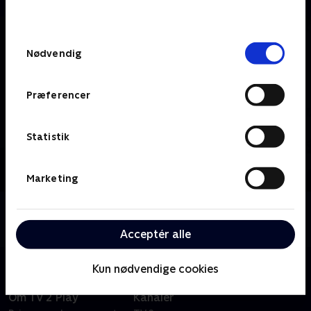
behandler dine oplysninger i
TV 2s privatlivspolitik
.
Samtykkevalg
Nødvendig
Præferencer
Statistik
Marketing
Om TV 2 Fyn
Se 19.30-nyhederne fra TV 2 Fyn.
Acceptér alle
Kun nødvendige cookies
Om TV 2 Play
Kanaler